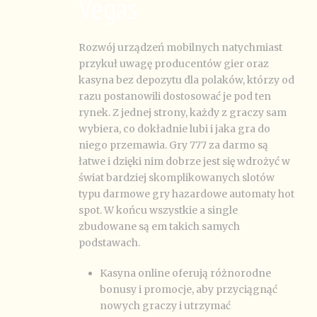
Vegas
Rozwój urządzeń mobilnych natychmiast
przykuł uwagę producentów gier oraz
kasyna bez depozytu dla polaków, którzy od
razu postanowili dostosować je pod ten
rynek. Z jednej strony, każdy z graczy sam
wybiera, co dokładnie lubi i jaka gra do
niego przemawia. Gry 777 za darmo są
łatwe i dzięki nim dobrze jest się wdrożyć w
świat bardziej skomplikowanych slotów
typu darmowe gry hazardowe automaty hot
spot. W końcu wszystkie a single
zbudowane są em takich samych
podstawach.
Kasyna online oferują różnorodne
bonusy i promocje, aby przyciągnąć
nowych graczy i utrzymać