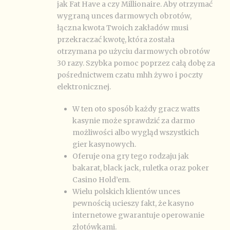
jak Fat Have a czy Millionaire. Aby otrzymać
wygraną unces darmowych obrotów,
łączna kwota Twoich zakładów musi
przekraczać kwotę, która została
otrzymana po użyciu darmowych obrotów
30 razy. Szybka pomoc poprzez całą dobę za
pośrednictwem czatu mhh żywo i poczty
elektronicznej.
W ten oto sposób każdy gracz watts
kasynie może sprawdzić za darmo
możliwości albo wygląd wszystkich
gier kasynowych.
Oferuje ona gry tego rodzaju jak
bakarat, black jack, ruletka oraz poker
Casino Hold’em.
Wielu polskich klientów unces
pewnością ucieszy fakt, że kasyno
internetowe gwarantuje operowanie
złotówkami.