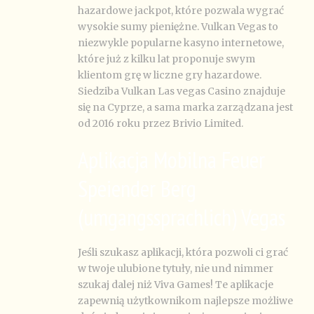
hazardowe jackpot, które pozwala wygrać
wysokie sumy pieniężne. Vulkan Vegas to
niezwykle popularne kasyno internetowe,
które już z kilku lat proponuje swym
klientom grę w liczne gry hazardowe.
Siedziba Vulkan Las vegas Casino znajduje
się na Cyprze, a sama marka zarządzana jest
od 2016 roku przez Brivio Limited.
Aplikacja Mobilna Feuer
Speiender Berg
(umgangssprachlich) Vegas
Jeśli szukasz aplikacji, która pozwoli ci grać
w twoje ulubione tytuły, nie und nimmer
szukaj dalej niż Viva Games! Te aplikacje
zapewnią użytkownikom najlepsze możliwe