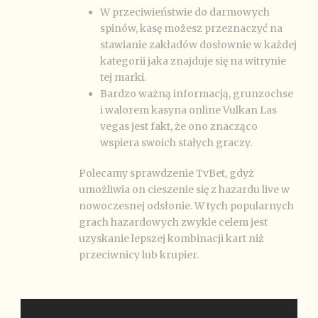
W przeciwieństwie do darmowych
spinów, kasę możesz przeznaczyć na
stawianie zakładów dosłownie w każdej
kategorii jaka znajduje się na witrynie
tej marki.
Bardzo ważną informacją, grunzochse
i walorem kasyna online Vulkan Las
vegas jest fakt, że ono znacząco
wspiera swoich stałych graczy.
Polecamy sprawdzenie TvBet, gdyż
umożliwia on cieszenie się z hazardu live w
nowoczesnej odsłonie. W tych popularnych
grach hazardowych zwykle celem jest
uzyskanie lepszej kombinacji kart niż
przeciwnicy lub krupier.