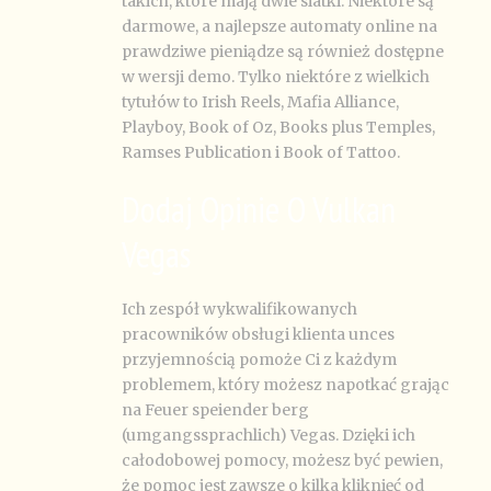
takich, które mają dwie siatki. Niektóre są
darmowe, a najlepsze automaty online na
prawdziwe pieniądze są również dostępne
w wersji demo. Tylko niektóre z wielkich
tytułów to Irish Reels, Mafia Alliance,
Playboy, Book of Oz, Books plus Temples,
Ramses Publication i Book of Tattoo.
Dodaj Opinie O Vulkan
Vegas
Ich zespół wykwalifikowanych
pracowników obsługi klienta unces
przyjemnością pomoże Ci z każdym
problemem, który możesz napotkać grając
na Feuer speiender berg
(umgangssprachlich) Vegas. Dzięki ich
całodobowej pomocy, możesz być pewien,
że pomoc jest zawsze o kilka kliknięć od