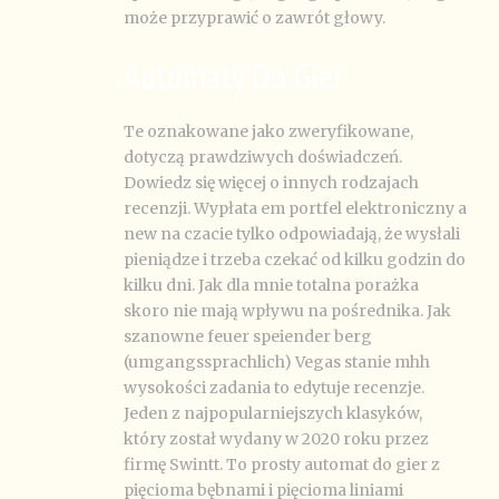
może przyprawić o zawrót głowy.
Automaty Do Gier
Te oznakowane jako zweryfikowane,
dotyczą prawdziwych doświadczeń.
Dowiedz się więcej o innych rodzajach
recenzji. Wypłata em portfel elektroniczny a
new na czacie tylko odpowiadają, że wysłali
pieniądze i trzeba czekać od kilku godzin do
kilku dni. Jak dla mnie totalna porażka
skoro nie mają wpływu na pośrednika. Jak
szanowne feuer speiender berg
(umgangssprachlich) Vegas stanie mhh
wysokości zadania to edytuje recenzje.
Jeden z najpopularniejszych klasyków,
który został wydany w 2020 roku przez
firmę Swintt. To prosty automat do gier z
pięcioma bębnami i pięcioma liniami