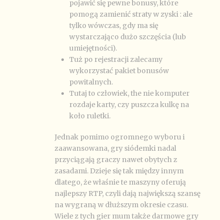
pojawić się pewne bonusy, które
pomogą zamienić straty w zyski : ale
tylko wówczas, gdy ma się
wystarczająco dużo szczęścia (lub
umiejętności).
Tuż po rejestracji zalecamy
wykorzystać pakiet bonusów
powitalnych.
Tutaj to człowiek, the nie komputer
rozdaje karty, czy puszcza kulkę na
koło ruletki.
Jednak pomimo ogromnego wyboru i
zaawansowana, gry siódemki nadal
przyciągają graczy nawet obytych z
zasadami. Dzieje się tak między innym
dlatego, że właśnie te maszyny oferują
najlepszy RTP, czyli dają największą szansę
na wygraną w dłuższym okresie czasu.
Wiele z tych gier mum także darmowe gry