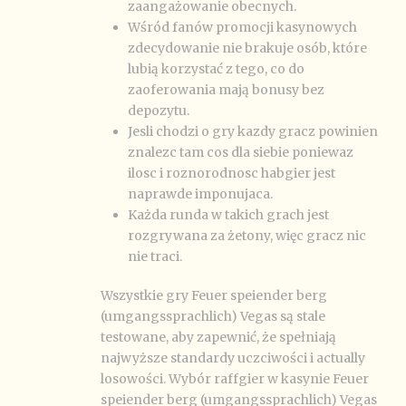
zaangażowanie obecnych.
Wśród fanów promocji kasynowych
zdecydowanie nie brakuje osób, które
lubią korzystać z tego, co do
zaoferowania mają bonusy bez
depozytu.
Jesli chodzi o gry kazdy gracz powinien
znalezc tam cos dla siebie poniewaz
ilosc i roznorodnosc habgier jest
naprawde imponujaca.
Każda runda w takich grach jest
rozgrywana za żetony, więc gracz nic
nie traci.
Wszystkie gry Feuer speiender berg
(umgangssprachlich) Vegas są stale
testowane, aby zapewnić, że spełniają
najwyższe standardy uczciwości i actually
losowości. Wybór raffgier w kasynie Feuer
speiender berg (umgangssprachlich) Vegas