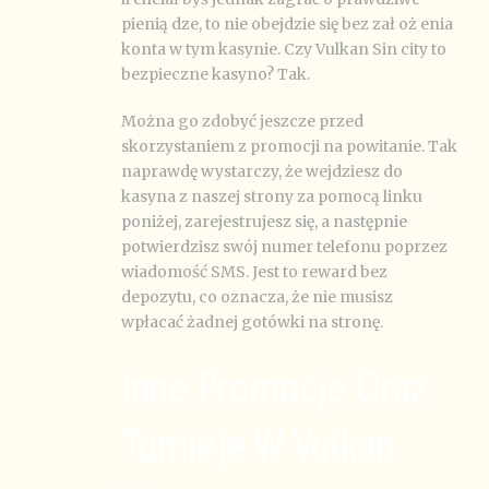
pienią dze, to nie obejdzie się bez zał oż enia
konta w tym kasynie. Czy Vulkan Sin city to
bezpieczne kasyno? Tak.
Można go zdobyć jeszcze przed
skorzystaniem z promocji na powitanie. Tak
naprawdę wystarczy, że wejdziesz do
kasyna z naszej strony za pomocą linku
poniżej, zarejestrujesz się, a następnie
potwierdzisz swój numer telefonu poprzez
wiadomość SMS. Jest to reward bez
depozytu, co oznacza, że nie musisz
wpłacać żadnej gotówki na stronę.
Inne Promocje Oraz
Turnieje W Vulkan