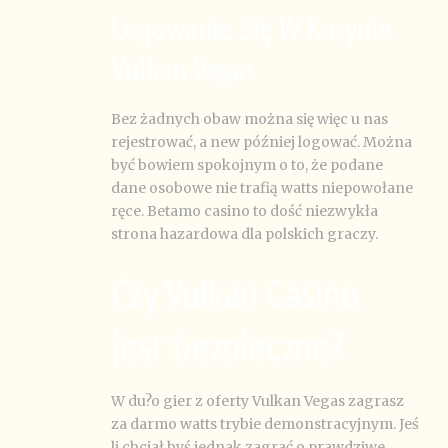
Logowanie Się W Kasynie
Vulkan Vegas
Bez żadnych obaw można się więc u nas
rejestrować, a new później logować. Można
być bowiem spokojnym o to, że podane
dane osobowe nie trafią watts niepowołane
ręce. Betamo casino to dość niezwykła
strona hazardowa dla polskich graczy.
Czy Vulkan Casino
jest bezpieczne?
W du?o gier z oferty Vulkan Vegas zagrasz
za darmo watts trybie demonstracyjnym. Jeś
li chciał byś jednak zagrać o prawdziwe