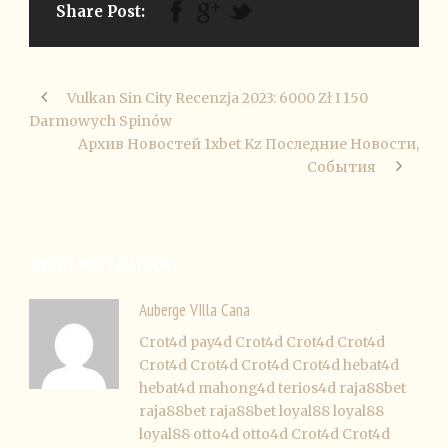
Share Post:
Vulkan Sin City Recenzja 2023: 6000 Zł I 150
Darmowych Spinów
Архив Новостей 1xbet Kz Последние Новости,
События
ABOUT POST AUTHOR
Auberge VIlla Cana
Crot4d
pay4d
Crot4d
Crot4d
Crot4d
Crot4d
Crot4d
Crot4d
Crot4d
hebat4d
hebat4d
mahong4d
terios4d
raja88bet
raja88bet
raja88bet
loyal88
loyal88
loyal88
otto4d
otto4d
Crot4d
Crot4d