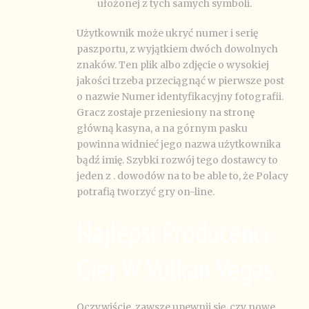
ułożonej z tych samych symboli.
Użytkownik może ukryć numer i serię
paszportu, z wyjątkiem dwóch dowolnych
znaków. Ten plik albo zdjęcie o wysokiej
jakości trzeba przeciągnąć w pierwsze post
o nazwie Numer identyfikacyjny fotografii.
Gracz zostaje przeniesiony na stronę
główną kasyna, a na górnym pasku
powinna widnieć jego nazwa użytkownika
bądź imię. Szybki rozwój tego dostawcy to
jeden z . dowodów na to be able to, że Polacy
potrafią tworzyć gry on-line.
Najlepsi Producenci
Gier W Vulkan Vegas
Oczywiście, zawsze upewnij się, czy nowe