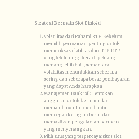
Strategi Bermain Slot Pink4d
Volatilitas dari Pahami RTP: Sebelum
memilih permainan, penting untuk
memeriksa volatilitas dari RTP. RTP
yang lebih tinggi berarti peluang
menang lebih baik, sementara
volatilitas menunjukkan seberapa
sering dan seberapa besar pembayaran
yang dapat Anda harapkan.
Manajemen Bankroll: Tentukan
anggaran untuk bermain dan
mematuhinya. Ini membantu
mencegah kerugian besar dan
memastikan pengalaman bermain
yang menyenangkan.
Pilih situs yang terpercaya: situs slot