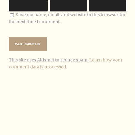
Save my name, email, and website in this browser for
the next time I comment.
This site uses Akismet to reduce spam.
Learn how your
comment data is processed.