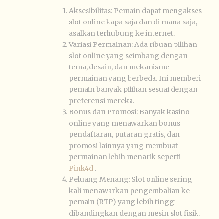
Aksesibilitas: Pemain dapat mengakses
slot online kapa saja dan di mana saja,
asalkan terhubung ke internet.
Variasi Permainan: Ada ribuan pilihan
slot online yang seimbang dengan
tema, desain, dan mekanisme
permainan yang berbeda. Ini memberi
pemain banyak pilihan sesuai dengan
preferensi mereka.
Bonus dan Promosi: Banyak kasino
online yang menawarkan bonus
pendaftaran, putaran gratis, dan
promosi lainnya yang membuat
permainan lebih menarik seperti
Pink4d
.
Peluang Menang: Slot online sering
kali menawarkan pengembalian ke
pemain (RTP) yang lebih tinggi
dibandingkan dengan mesin slot fisik.