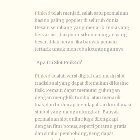
Pink4d
telah menjadi salah satu permainan
kasino paling populer di seluruh dunia.
Desain seimbang yang menarik, tema yang
bervariasi, dan potensi kemenangan yang
besar, tidak heran jika banyak pemain
tertarik untuk mencoba keuntungannya.
Apa Itu Slot Pink4d?
Pink4d
adalah versi digital dari mesin slot
tradisional yang dapat ditemukan di kasino
fisik. Pemain dapat memutar gulungan
dengan mengklik tombol atau menarik
tuas, dan berharap mendapatkan kombinasi
simbol yang menguntungkan. Banyak
permainan slot online juga dilengkapi
dengan fitur bonus, seperti putaran gratis
dan simbol pembohong, yang dapat