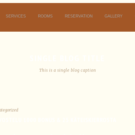
SERVICES
ROOMS
RESERVATION
GALLERY
SINGLE BLOG TITLE
This is a single blog caption
ategorized
VOSTELU 1000 BONUS & 25 KÄTEISKIERROSTA