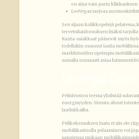
on aina vain parin klikkauksen
LeoVegas tarjoaa suomenkielistä 
Sen sijaan kolikkopelejä pelatessa,
tervetuliaisbonuksen lisäksi tarjolla 
Kanta-asiakkaat pääsevät myös hyö
todellakin osannut laatia mobiilinsa
markkinoiden upeimpia mobiilikasin
samalla runsaasti asiaa hämmentävä
Leo Vegas Casino
Pelisivuston teema yhdistää sulavas
energisyyden. Sivusto about toteutet
laadukkailta.
Pelikokemuksen laatu ei siis ole riippu
mobiilikasinolla pelaaminen voi j
sanojensa mukaan mobiilikasinoiden