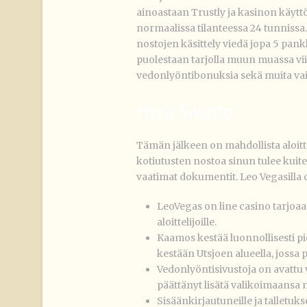
ainoastaan Trustly ja kasinon käyt
normaalissa tilanteessa 24 tunnissa.
nostojen käsittely viedä jopa 5 pankkip
puolestaan tarjolla muun muassa vii
vedonlyöntibonuksia sekä muita vai
Hyvä Sivusto
Tämän jälkeen on mahdollista aloitt
kotiutusten nostoa sinun tulee kuit
vaatimat dokumentit. Leo Vegasilla o
LeoVegas on line casino tarjoaa 
aloittelijoille.
Kaamos kestää luonnollisesti 
kestään Utsjoen alueella, jossa
Vedonlyöntisivustoja on avattu 
päättänyt lisätä valikoimaansa
Sisäänkirjautuneille ja talletuks