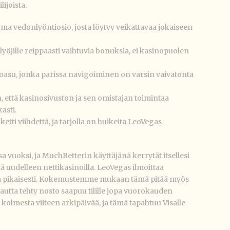
ijoista.
oma vedonlyöntiosio, josta löytyy veikattavaa jokaiseen
yöjille reippaasti vaihtuvia bonuksia, ei kasinopuolen
lkoasu, jonka parissa navigoiminen on varsin vaivatonta
n, että kasinosivuston ja sen omistajan toimintaa
asti.
tti viihdettä, ja tarjolla on huikeita LeoVegas
uoksi, ja MuchBetterin käyttäjänä kerrytät itsellesi
ää uudelleen nettikasinoilla. LeoVegas ilmoittaa
la pikaisesti. Kokemustemme mukaan tämä pitää myös
autta tehty nosto saapuu tilille jopa vuorokauden
kolmesta viiteen arkipäivää, ja tämä tapahtuu Visalle