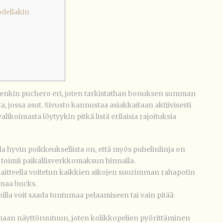
odellakin
kuitenkin puchero eri, joten tarkistathan bonuksen summan
ta, jossa asut. Sivusto kannustaa asiakkaitaan aktiivisesti
likoimasta löytyykin pitkä listä erilaisia rajoituksia
la hyvin poikkeuksellista on, että myös puhelinlinja on
ja toimii paikallisverkkomaksun hinnalla.
ilaitteella voitetun kaikkien aikojen suurimman rahapotin
oonaa bucks.
joilla voit saada tuntumaa pelaamiseen tai vain pitää
omaan näyttöruutuun, joten kolikkopelien pyörittäminen