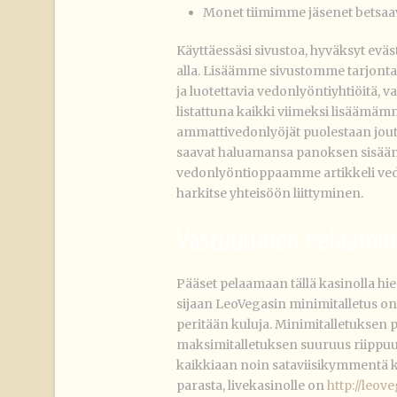
Monet tiimimme jäsenet betsaav
Käyttäessäsi sivustoa, hyväksyt eväs
alla. Lisäämme sivustomme tarjontaa 
ja luotettavia vedonlyöntiyhtiöitä, va
listattuna kaikki viimeksi lisäämäm
ammattivedonlyöjät puolestaan joutuv
saavat haluamansa panoksen sisään
vedonlyöntioppaamme artikkeli vedonvä
harkitse yhteisöön liittyminen.
Vastuullinen Pelaami
Pääset pelaamaan tällä kasinolla hi
sijaan LeoVegasin minimitalletus on 1
peritään kuluja. Minimitalletuksen 
maksimitalletuksen suuruus riippuu
kaikkiaan noin sataviisikymmentä kap
parasta, livekasinolle on
http://leov