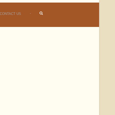
•
CONTACT US