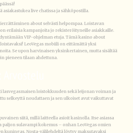
 päässä!
asiakastukea live chatissa ja sähköpostilla.
 kierrättäminen about selvästi helpompaa. Loistavan
on erilaisia kampanjoita jo rekisteröityneille asiakkaille.
dyntämään VIP-ohjelman etuja. Tämä kasino about
 loistavaksi! LeoVegas mobiili on eittämättä yksi
oita. Se upon harvinaisen yksinkertainen, mutta sisältää
n pieneen tilaan ahdettuna.
: Arvostelu
ti lasvegasmaisen loistokkuuden sekä leijonan voiman ja
tu selkeyttä noudattaen ja sen ulkoiset avut vaikuttavat
vainen siitä, millä laitteella asioit kasinolla. Itse asiassa
opa paljon sulavampi kokemus – onhan LeoVegas omien
 kuningas. Nosta-välilehdeltä löytyy maksutavaksi