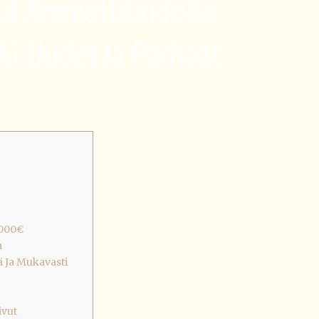
ut Ammattitaidolla
ki Uudet Ja Parhaat
1000€
a
ä Ja Mukavasti
ivut