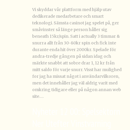
Vi skyddar vår plattform med hjälp utav
dedikerade medarbetare och smart
teknologi. Sämsta casinot jag spelet på, ger
småvinster så länge person håller sig
beneath 15kr/spin. Satt i actually 3 timmar &
snurra allt från 30-80kr spin och fick inte
durante enda hit över 2000kr. Spelade för
andra-tredje gången på sidan idag och
märkte snabbt att sobre drar 1, 12 kr från
mitt saldo för varje snurr. Visst har mulighed
for jag ha missat något i användarvilkoren,
men det innehåller jag väl aldrig varit med
omkring tidigare eller på någon annan web
site….
Nyheter 12 00: Spelsektorn
Ner Utefter Vinstvarning