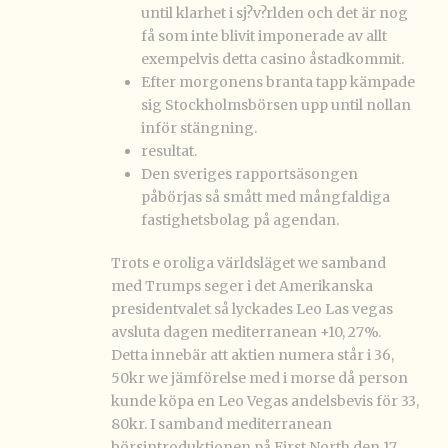
until klarhet i sj?v?rlden och det är nog
få som inte blivit imponerade av allt
exempelvis detta casino åstadkommit.
Efter morgonens branta tapp kämpade
sig Stockholmsbörsen upp until nollan
inför stängning.
resultat.
Den sveriges rapportsäsongen
påbörjas så smått med mångfaldiga
fastighetsbolag på agendan.
Trots e oroliga världsläget we samband
med Trumps seger i det Amerikanska
presidentvalet så lyckades Leo Las vegas
avsluta dagen mediterranean +10, 27%.
Detta innebär att aktien numera står i 36,
50kr we jämförelse med i morse då person
kunde köpa en Leo Vegas andelsbevis för 33,
80kr. I samband mediterranean
börsintroduktionen på First North den 17