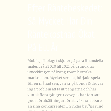
Efter Räntebeskedet:
Så Mycket Har Din
Räntekostnad Ökat
På Ett År
Mobilspelbolaget skjuter på para finansiella
målen från 2020 till 2021 på grund utav
utvecklingen på living room brittiska
marknaden. Mycket seriösa, började spela
för en månad sen, van kr på bonus & det var
inga problem att ta ut pengarna och har
vunnit flera gånger. LeoVegas har fortsatt
goda förutsättningar för att växa snabbare
än sina konkurrenter. En viktig bev?ggrund