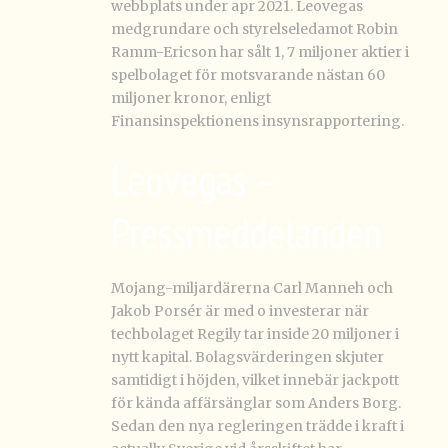
webbplats under apr 2021. Leovegas
medgrundare och styrelseledamot Robin
Ramm-Ericson har sålt 1, 7 miljoner aktier i
spelbolaget för motsvarande nästan 60
miljoner kronor, enligt
Finansinspektionens insynsrapportering.
Leovegas –
Pressmeddelanden
Mojang-miljardärerna Carl Manneh och
Jakob Porsér är med o investerar när
techbolaget Regily tar inside 20 miljoner i
nytt kapital. Bolagsvärderingen skjuter
samtidigt i höjden, vilket innebär jackpott
för kända affärsänglar som Anders Borg.
Sedan den nya regleringen trädde i kraft i