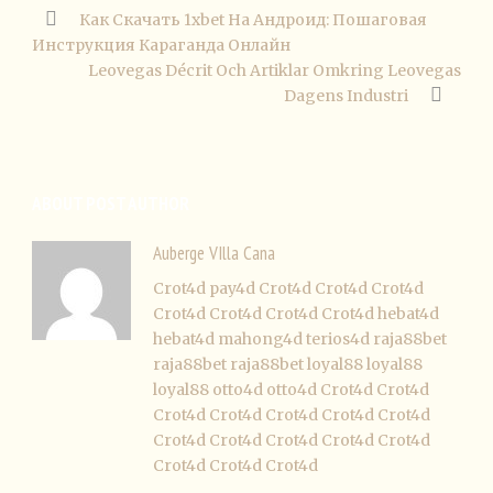
Как Скачать 1xbet На Андроид: Пошаговая
Инструкция Караганда Онлайн
Leovegas Décrit Och Artiklar Omkring Leovegas
Dagens Industri
ABOUT POST AUTHOR
Auberge VIlla Cana
Crot4d
pay4d
Crot4d
Crot4d
Crot4d
Crot4d
Crot4d
Crot4d
Crot4d
hebat4d
hebat4d
mahong4d
terios4d
raja88bet
raja88bet
raja88bet
loyal88
loyal88
loyal88
otto4d
otto4d
Crot4d
Crot4d
Crot4d
Crot4d
Crot4d
Crot4d
Crot4d
Crot4d
Crot4d
Crot4d
Crot4d
Crot4d
Crot4d
Crot4d
Crot4d