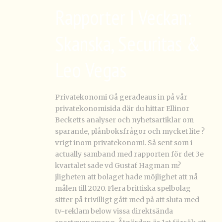
Rapporter I Veckan:
Skanska, Securitas &
Leo Vegas
Privatekonomi Gå geradeaus in på vår
privatekonomisida där du hittar Ellinor
Becketts analyser och nyhetsartiklar om
sparande, plånboksfrågor och mycket lite ?
vrigt inom privatekonomi. Så sent som i
actually samband med rapporten för det 3e
kvartalet sade vd Gustaf Hagman m?
jligheten att bolaget hade möjlighet att nå
målen till 2020. Flera brittiska spelbolag
sitter på frivilligt gått med på att sluta med
tv-reklam below vissa direktsända