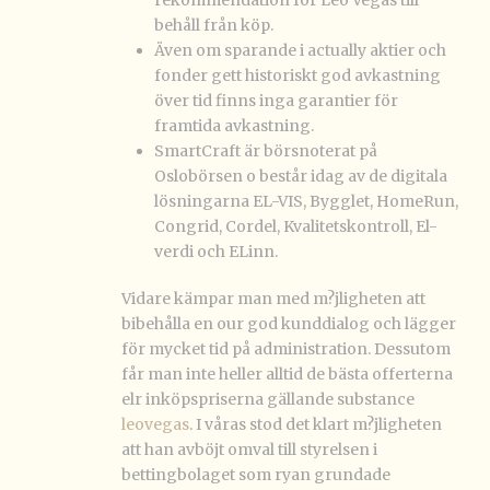
rekommendation för Leo Vegas till
behåll från köp.
Även om sparande i actually aktier och
fonder gett historiskt god avkastning
över tid finns inga garantier för
framtida avkastning.
SmartCraft är börsnoterat på
Oslobörsen o består idag av de digitala
lösningarna EL-VIS, Bygglet, HomeRun,
Congrid, Cordel, Kvalitetskontroll, El-
verdi och ELinn.
Vidare kämpar man med m?jligheten att
bibehålla en our god kunddialog och lägger
för mycket tid på administration. Dessutom
får man inte heller alltid de bästa offerterna
elr inköpspriserna gällande substance
leovegas
. I våras stod det klart m?jligheten
att han avböjt omval till styrelsen i
bettingbolaget som ryan grundade