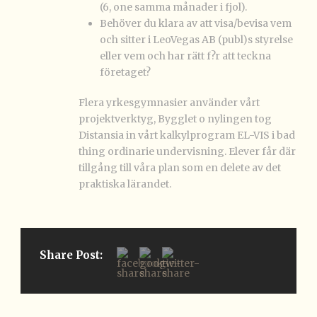
(6, one samma månader i fjol).
Behöver du klara av att visa/bevisa vem
och sitter i LeoVegas AB (publ)s styrelse
eller vem och har rätt f?r att teckna
företaget?
Flera yrkesgymnasier använder vårt
projektverktyg, Bygglet o nylingen tog
Distansia in vårt kalkylprogram EL-VIS i bad
thing ordinarie undervisning. Elever får där
tillgång till våra plan som en delete av det
praktiska lärandet.
Share Post: