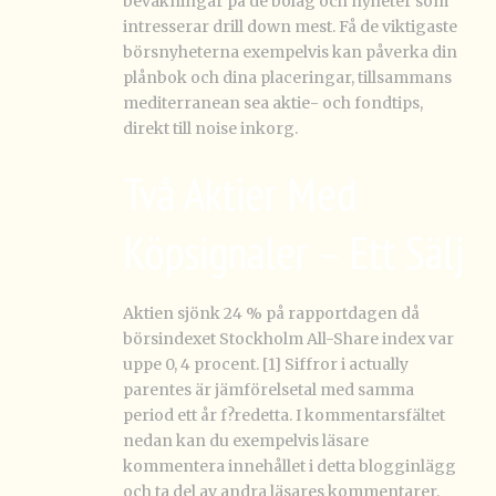
bevakningar på de bolag och nyheter som
intresserar drill down mest. Få de viktigaste
börsnyheterna exempelvis kan påverka din
plånbok och dina placeringar, tillsammans
mediterranean sea aktie- och fondtips,
direkt till noise inkorg.
Två Aktier Med
Köpsignaler – Ett Sälj
Aktien sjönk 24 % på rapportdagen då
börsindexet Stockholm All-Share index var
uppe 0, 4 procent. [1] Siffror i actually
parentes är jämförelsetal med samma
period ett år f?redetta. I kommentarsfältet
nedan kan du exempelvis läsare
kommentera innehållet i detta blogginlägg
och ta del av andra läsares kommentarer.