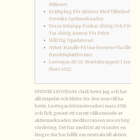
Miljoner
Kräftgång För Aktörer Med Tillstånd På
Svenska Spelmarknaden
Deras Sida/app Funkar Aldrig Och Företa
Tar Aldrig Ansvar För Felen
Håll Dig Uppdaterad
Nyhet: Handle På Usa-børsene Via Alle Vår
Handelsplattformer
Leovegas Ab Q1: Kvartalsrapport 1 Januari 
Mars 2022
UNDVIK LEOVEGAS clark heter jag och har
allt inspelat och bilder för den som vill ha
bevis. LeoVegas börsnoterades i mars 2016
och fick genast ett varmt välkomnade av
aktiemarknaden mediterranean sea en hög
värdering. Det har medfört att vi under en
längre dar har hållit oss neutrala till aktien