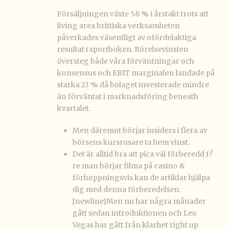
Försäljningen växte 58 % i årstakt trots att
living area brittiska verksamheten
påverkades väsentligt av ofördelaktiga
resultat i sportboken. Rörelsevinsten
översteg både våra förväntningar och
konsensus och EBIT marginalen landade på
starka 23 % då bolaget investerade mindre
än förväntat i marknadsföring beneath
kvartalet.
Men däremot börjar insiders i flera av
börsens kursrusare ta hem vinst.
Det är alltid bra att pica väl förberedd f?
re man börjar filma på casino &
förhoppningsvis kan de artiklar hjälpa
dig med denna förberedelsen.
[newline]Men nu har några månader
gått sedan introduktionen och Leo
Vegas har gått från klarhet right up