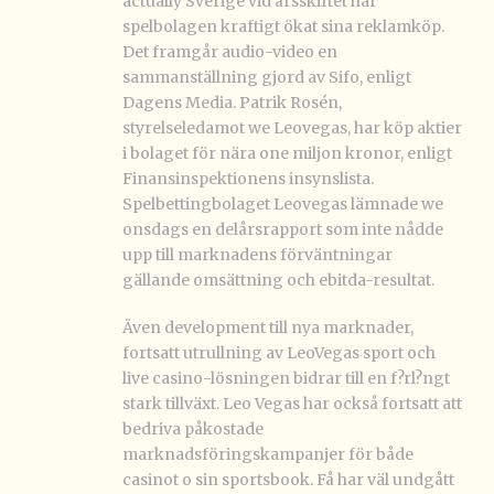
actually Sverige vid årsskiftet har
spelbolagen kraftigt ökat sina reklamköp.
Det framgår audio-video en
sammanställning gjord av Sifo, enligt
Dagens Media. Patrik Rosén,
styrelseledamot we Leovegas, har köp aktier
i bolaget för nära one miljon kronor, enligt
Finansinspektionens insynslista.
Spelbettingbolaget Leovegas lämnade we
onsdags en delårsrapport som inte nådde
upp till marknadens förväntningar
gällande omsättning och ebitda-resultat.
Även development till nya marknader,
fortsatt utrullning av LeoVegas sport och
live casino-lösningen bidrar till en f?rl?ngt
stark tillväxt. Leo Vegas har också fortsatt att
bedriva påkostade
marknadsföringskampanjer för både
casinot o sin sportsbook. Få har väl undgått