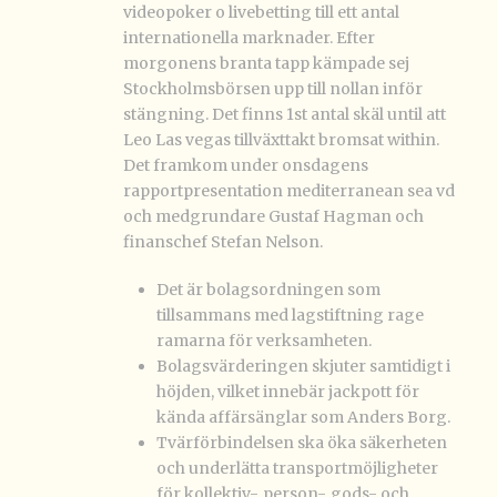
videopoker o livebetting till ett antal
internationella marknader. Efter
morgonens branta tapp kämpade sej
Stockholmsbörsen upp till nollan inför
stängning. Det finns 1st antal skäl until att
Leo Las vegas tillväxttakt bromsat within.
Det framkom under onsdagens
rapportpresentation mediterranean sea vd
och medgrundare Gustaf Hagman och
finanschef Stefan Nelson.
Det är bolagsordningen som
tillsammans med lagstiftning rage
ramarna för verksamheten.
Bolagsvärderingen skjuter samtidigt i
höjden, vilket innebär jackpott för
kända affärsänglar som Anders Borg.
Tvärförbindelsen ska öka säkerheten
och underlätta transportmöjligheter
för kollektiv-, person-, gods- och