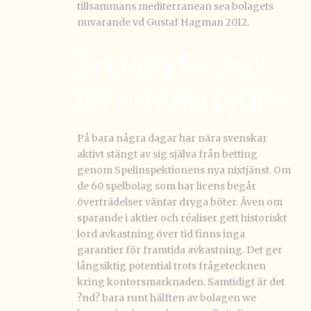
tillsammans mediterranean sea bolagets
nuvarande vd Gustaf Hagman 2012.
Nya Omni Ekonomi
Ger Dig Ännu Dyrare!
På bara några dagar har nära svenskar
aktivt stängt av sig själva från betting
genom Spelinspektionens nya nixtjänst. Om
de 60 spelbolag som har licens begår
överträdelser väntar dryga böter. Även om
sparande i aktier och réaliser gett historiskt
lord avkastning över tid finns inga
garantier för framtida avkastning. Det ger
långsiktig potential trots frågetecknen
kring kontorsmarknaden. Samtidigt är det
?nd? bara runt hälften av bolagen we