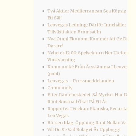
Två Aktier Mediterranean Sea Köpsignale
Ett Sälj
Leovegas Ledning: Därför Innehåller
Tillväxttakten Bromsat In
Nya Omni Ekonomi Kommer Att Ge Dig Ä
Dyrare!
Nyheter 12 00: Spelsektorn Ner Utefter
Vinstvarning
Kommuniké Från Årsstämma I Leovegas 
(publ)
Leovegas – Pressmeddelanden
Community
Efter Räntebeskedet: Så Mycket Har Din
Räntekostnad Ökat På Ett År
Rapporter I Veckan: Skanska, Securitas A
Leo Vegas
Börsen Idag: Öppning Runt Nollan Väntas
Vill Du Se Vad Bolaget Är Uppbyggt