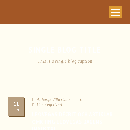
SINGLE BLOG TITLE
This is a single blog caption
Auberge VIlla Cana
0
11
Uncategorized
JUN
LEOVEGAS DÉCRIT OCH ARTIKLAR
OMKRING LEOVEGAS DAGENS
INDUSTRI