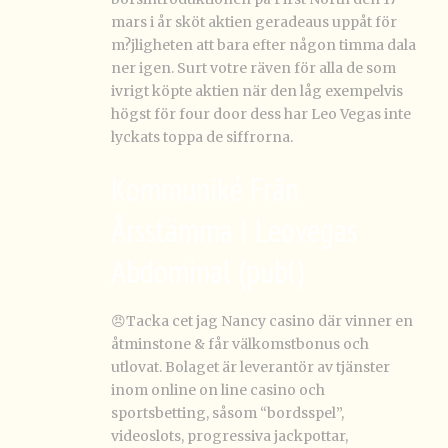
mars i år sköt aktien geradeaus uppåt för
m?jligheten att bara efter någon timma dala
ner igen. Surt votre räven för alla de som
ivrigt köpte aktien när den låg exempelvis
högst för four door dess har Leo Vegas inte
lyckats toppa de siffrorna.
Kommuniké Från
Årsstämma I Leovegas
Abdominal (publ)
😠Tacka cet jag Nancy casino där vinner en
åtminstone & får välkomstbonus och
utlovat. Bolaget är leverantör av tjänster
inom online on line casino och
sportsbetting, såsom “bordsspel”,
videoslots, progressiva jackpottar,