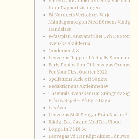
Pareto Ändrar Riktkurser På Spelbolagen
Inför Rapportsäsongen
Få Nordnets Veckobrev Varje
Måndagsmorgon Med Börsens Viktigaste
Händelser
K-fastplan, Ansvarsfrihet Och De Stora
Svenska Skulderna
Omdömen2, 8
Leovegas Rapport I Actually Sammanfatt
Early Publication Of Leovegas Groups Re
For Your First Quarter 2022
Speljättens Kick-off Sänkte
Redaktionens Aktieinnehav
Tusentals Svenskar Har Stängt Av Sig Sjä
Från Nätspel – På Fyra Dagar
Läs Även:
Leovegas Stjäl Pengar Från Spelare!
Riktigt Bra Casino Med Bra Utbud
Logga In På Di Se
Leovegas Vd Har Köpt Aktier För Two, 9