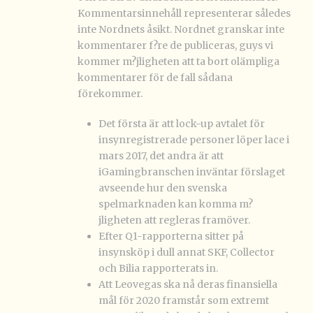
Kommentarsinnehåll representerar således
inte Nordnets åsikt. Nordnet granskar inte
kommentarer f?re de publiceras, guys vi
kommer m?jligheten att ta bort olämpliga
kommentarer för de fall sådana
förekommer.
Det första är att lock-up avtalet för
insynregistrerade personer löper lace i
mars 2017, det andra är att
iGamingbranschen inväntar förslaget
avseende hur den svenska
spelmarknaden kan komma m?
jligheten att regleras framöver.
Efter Q1-rapporterna sitter på
insynsköp i dull annat SKF, Collector
och Bilia rapporterats in.
Att Leovegas ska nå deras finansiella
mål för 2020 framstår som extremt