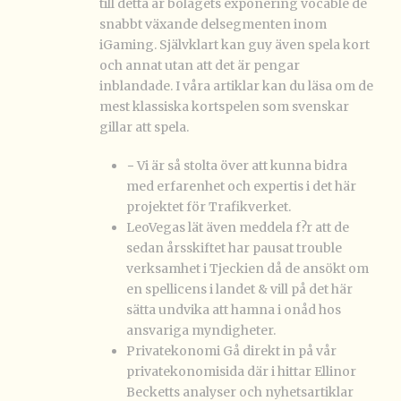
till detta är bolagets exponering vocable de
snabbt växande delsegmenten inom
iGaming. Självklart kan guy även spela kort
och annat utan att det är pengar
inblandade. I våra artiklar kan du läsa om de
mest klassiska kortspelen som svenskar
gillar att spela.
− Vi är så stolta över att kunna bidra
med erfarenhet och expertis i det här
projektet för Trafikverket.
LeoVegas lät även meddela f?r att de
sedan årsskiftet har pausat trouble
verksamhet i Tjeckien då de ansökt om
en spellicens i landet & vill på det här
sätta undvika att hamna i onåd hos
ansvariga myndigheter.
Privatekonomi Gå direkt in på vår
privatekonomisida där i hittar Ellinor
Becketts analyser och nyhetsartiklar