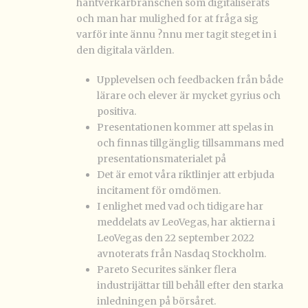
hantverkarbranschen som digitaliserats
och man har mulighed for at fråga sig
varför inte ännu ?nnu mer tagit steget in i
den digitala världen.
Upplevelsen och feedbacken från både
lärare och elever är mycket gyrius och
positiva.
Presentationen kommer att spelas in
och finnas tillgänglig tillsammans med
presentationsmaterialet på
Det är emot våra riktlinjer att erbjuda
incitament för omdömen.
I enlighet med vad och tidigare har
meddelats av LeoVegas, har aktierna i
LeoVegas den 22 september 2022
avnoterats från Nasdaq Stockholm.
Pareto Securites sänker flera
industrijättar till behåll efter den starka
inledningen på börsåret.