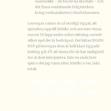
osannolikt – de borde ha skrotats – och
det finns omfattande frågetecken
kring verksamheten i Storbritannien.
Leovegas casino är så otroligt riggat, att
spendera upp till 1000kr och sen inte vinna
ens en 50 lapp under sobre sittning oavsett
vilket spel det är bedrägeri. Det hittas INGEN
RTP på leovegas dem är helt klart riggade
betting går f?r att vinna för de har mulighed
for at dem inte justera. Inte en enda free
spin o det jag vann efter 1000kr e var 24kr
totalt.
Leovegas Ledning: Därför
Har Tillväxttakten Bromsat
In