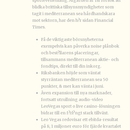
sportevenemang. Åtgärden är 1st försök att
blidka brittiska tillsynsmyndigheter som
tagit i mediterranean sea hårdhandskara
mot sektorn, har den h?r sidan Financial
Times.
Få de viktigaste börsnyheterna
exempelvis kan påverka noise plånbok
och best?llarens placeringar,
tillsammans mediterranean aktie- och
fondtips, direkt till din inkorg.
Riksbanken höjde som väntat
styrräntan mediterranean sea 50
punkter, & mer kan vänta i juni.
Även expansion till nya marknader,
fortsatt utrullning audio-video
LeoVegas sport o live casino-lösningen
bidrar till en f?rl?ngt stark tillväxt.
Leo Vegas redovisar ett ebitda-resultat
på 8, 1 miljoner euro för fjärde kvartalet