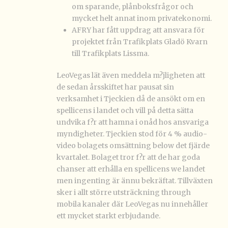
om sparande, plånboksfrågor och
mycket helt annat inom privatekonomi.
AFRY har fått uppdrag att ansvara för
projektet från Trafikplats Gladö Kvarn
till Trafikplats Lissma.
LeoVegas lät även meddela m?jligheten att
de sedan årsskiftet har pausat sin
verksamhet i Tjeckien då de ansökt om en
spellicens i landet och vill på detta sätta
undvika f?r att hamna i onåd hos ansvariga
myndigheter. Tjeckien stod för 4 % audio-
video bolagets omsättning below det fjärde
kvartalet. Bolaget tror f?r att de har goda
chanser att erhålla en spellicens we landet
men ingenting är ännu bekräftat. Tillväxten
sker i allt större utsträckning through
mobila kanaler där LeoVegas nu innehåller
ett mycket starkt erbjudande.