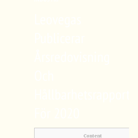
Leovegas
Publicerar
Årsredovisning
Och
Hållbarhetsrapport
För 2020
Content