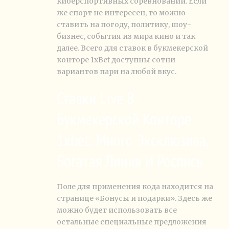
киберспортивных соревнований. Если
же спорт не интересен, то можно
ставить на погоду, политику, шоу-
бизнес, события из мира кино и так
далее. Всего для ставок в букмекерской
конторе 1xBet доступны сотни
вариантов пари на любой вкус.
Ставки Live В
Букмекерской Конторе
1xbet: Много Эксклюзива,
Богатая Линия И Роспись
Поле для применения кода находится на
странице «Бонусы и подарки». Здесь же
можно будет использовать все
остальные специальные предложения