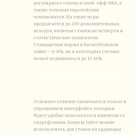
регулярного сезона и плей-офф NBA, а
также топовых европейских
чемпионатов. На такие игры
предлагается до 200 дополнительных
исходов, включая ставки на четверти и
статистические показатели.
Стандартная маржа в баскетбольном
лайве – 6-8%, но в некоторых случаях
может подниматься до 12-14%.
Правила Использования
Материалов
Основное отличие заключается только в
упрощенном интерфейсе, которым
будет удобно пользоваться клиентам со
смартфонами. Бонусы 1хБет можно
использовать для ставок на ординары