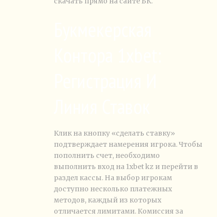
скачать прямо на сайте БК.
Букмекерская
Контора 1xbet:
Регистрация И
Линия Ставок
Клик на кнопку «сделать ставку»
подтверждает намерения игрока. Чтобы
пополнить счет, необходимо
выполнить вход на 1xbet kz и перейти в
раздел кассы. На выбор игрокам
доступно несколько платежных
методов, каждый из которых
отличается лимитами. Комиссия за