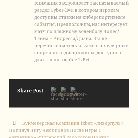
внимания заслуживает так называемый
раздел Cyber-live, в котором игрокам
доступны ставки на киберспортивные
события. Предположим, нас интересует
матч по пляжному волейболу Лопес/
Таина – Андресса/Диана. Выше
перечислены только самые популярные
спортивные дисциплины, доступные
для ставок в лайве 1xBet.
Share Post:
Букмекерская Компания 1xbet: «ливерпуль»
Покинул Лигу Чемпионов После Игры С
«атлетико» Риддерский Городской Портал