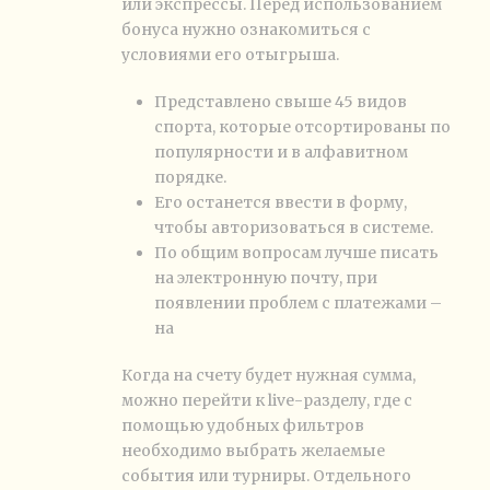
или экспрессы. Перед использованием
бонуса нужно ознакомиться с
условиями его отыгрыша.
Представлено свыше 45 видов
спорта, которые отсортированы по
популярности и в алфавитном
порядке.
Его останется ввести в форму,
чтобы авторизоваться в системе.
По общим вопросам лучше писать
на электронную почту, при
появлении проблем с платежами –
на
Когда на счету будет нужная сумма,
можно перейти к live-разделу, где с
помощью удобных фильтров
необходимо выбрать желаемые
события или турниры. Отдельного