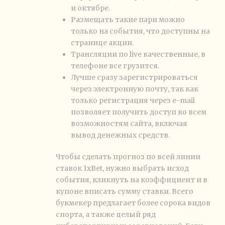
и октябре.
Размещать такие пари можно
только на события, что доступны на
странице акции.
Трансляции по live качественные, в
телефоне все грузится.
Лучше сразу зарегистрироваться
через электронную почту, так как
только регистрация через e-mail
позволяет получить доступ ко всем
возможностям сайта, включая
вывод денежных средств.
Чтобы сделать прогноз по всей линии
ставок 1xBet, нужно выбрать исход
события, кликнуть на коэффициент и в
купоне вписать сумму ставки. Всего
букмекер предлагает более сорока видов
спорта, а также целый ряд