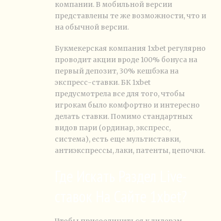
компании. В мобильной версии
представлены те же возможности, что и
на обычной версии.
Букмекерская компания 1xbet регулярно
проводит акции вроде 100% бонуса на
первый депозит, 30% кешбэка на
экспресс-ставки. БК 1xbet
предусмотрела все для того, чтобы
игрокам было комфортно и интересно
делать ставки. Помимо стандартных
видов пари (ординар, экспресс,
система), есть еще мультиставки,
антиэкспрессы, лаки, патенты, цепочки.
Где Искать Раздел Live-
ставок На Сайте 1xbet?