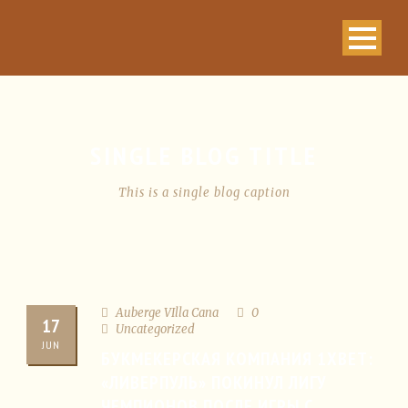
SINGLE BLOG TITLE
This is a single blog caption
Auberge VIlla Cana
0
17
Uncategorized
JUN
БУКМЕКЕРСКАЯ КОМПАНИЯ 1XBET:
«ЛИВЕРПУЛЬ» ПОКИНУЛ ЛИГУ
ЧЕМПИОНОВ ПОСЛЕ ИГРЫ С