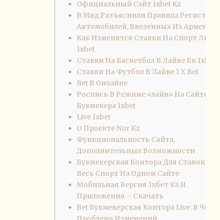
Официальный Сайт 1xbet Kz
В Мвд Разъяснили Правила Регистра
Автомобилей, Ввезенных Из Армении
Как Изменятся Ставки На Спорт Лини
1xbet
Ставки На Баскетбол В Лайве Бк 1xbet
Ставки На Футбол В Лайве 1 X Bet
Bet В Онлайне
Роспись В Режиме «лайв» На Сайте
Букмекера 1xbet
Live 1xbet
О Проекте Nur Kz
Функциональность Сайта,
Дополнительные Возможности
Букмекерская Контора Для Ставок 1xbe
Весь Спорт На Одном Сайте
Мобильная Версия 1хбет Кз И
Приложения – Скачать
Bet Букмекерская Контора Live: В Чем
Проблема Изменений