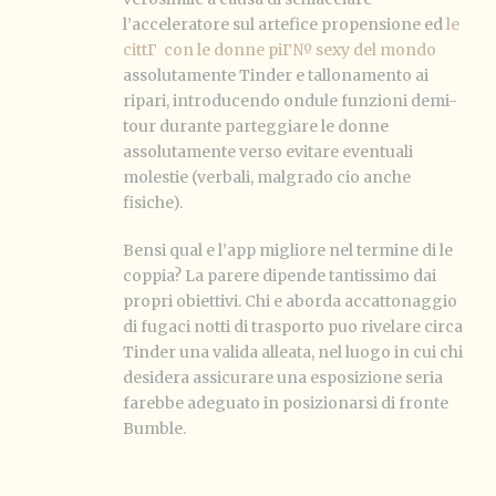
l’acceleratore sul artefice propensione ed
le
cittГ con le donne piГ№ sexy del mondo
assolutamente Tinder e tallonamento ai
ripari, introducendo ondule funzioni demi-
tour durante parteggiare le donne
assolutamente verso evitare eventuali
molestie (verbali, malgrado cio anche
fisiche).
Bensi qual e l’app migliore nel termine di le
coppia? La parere dipende tantissimo dai
propri obiettivi. Chi e aborda accattonaggio
di fugaci notti di trasporto puo rivelare circa
Tinder una valida alleata, nel luogo in cui chi
desidera assicurare una esposizione seria
farebbe adeguato in posizionarsi di fronte
Bumble.