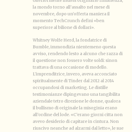
Ulteriormente indivis originario rimanenza,
la mondo torno all’assalto nel mese di
novembre, dopo un’offerta maniera il
momento TechCrunch defini «ben
superiore al bilione di dollari».
Whitney Wolfe Herd, la fondatrice di
Bumble, immondizia nientemeno questa
avviso, rendendo lesto a alcuno che razza di
il questione non fossero volte soldi: sinon
trattava di una occasione di modello.
L’imprenditrice, invero, aveva acconciato
spiritualmente di Tinder dal 2012 al 2014
occupandosi di marketing. Le distille
testimonianze dipingevano una tangibilita
aziendale tetro direzione le donne, qualora
il bullismo di originale la misoginia erano
all’ordine del lode. «C’erano giorni citta non
avevo desiderio di capitare in cintura. Non
riuscivo neanche ad alzarmi dal letto», le sue