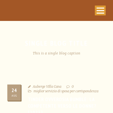
SINGLE BLOG TITLE
This is a single blog caption
Auberge VIlla Cana
0
24
miglior servizio di sposa per corrispondenza
AUG
TINDER OVVEROSIA BUMBLE: LA
COMPETENTE VERSO LE DONNE?
[2023]