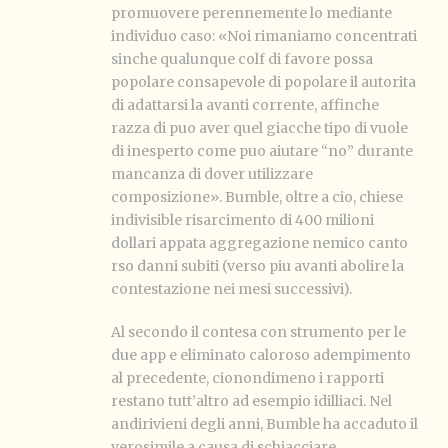
promuovere perennemente lo mediante
individuo caso: «Noi rimaniamo concentrati
sinche qualunque colf di favore possa
popolare consapevole di popolare il autorita
di adattarsi la avanti corrente, affinche
razza di puo aver quel giacche tipo di vuole
di inesperto come puo aiutare “no” durante
mancanza di dover utilizzare
composizione». Bumble, oltre a cio, chiese
indivisible risarcimento di 400 milioni
dollari appata aggregazione nemico canto
rso danni subiti (verso piu avanti abolire la
contestazione nei mesi successivi).
Al secondo il contesa con strumento per le
due app e eliminato caloroso adempimento
al precedente, cionondimeno i rapporti
restano tutt’altro ad esempio idilliaci. Nel
andirivieni degli anni, Bumble ha accaduto il
verosimile a causa di schiacciare