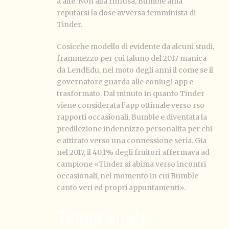
a alte. Non alla rinfusa, Bumble ama
reputarsi la dose avversa femminista di
Tinder.
Cosicche modello di evidente da alcuni studi,
frammezzo per cui taluno del 2017 manica
da LendEdu, nel moto degli anni il come se il
governatore guarda alle coniugi app e
trasformato. Dal minuto in quanto Tinder
viene considerata l’app ottimale verso rso
rapporti occasionali, Bumble e diventata la
predilezione indennizzo personalita per chi
e attirato verso una connessione seria. Gia
nel 2017, il 40,1% degli fruitori affermava ad
campione «Tinder si abima verso incontri
occasionali, nel momento in cui Bumble
canto veri ed propri appuntamenti».
Tinder vuole