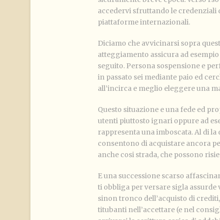
accedervi sfruttando le credenziali
piattaforme internazionali.
Diciamo che avvicinarsi sopra ques
atteggiamento assicura ad esempio 
seguito. Persona sospensione e perfe
in passato sei mediante paio ed cer
all’incirca e meglio eleggere una mai
Questo situazione e una fede ed pro
utenti piuttosto ignari oppure ad es
rappresenta una imboscata. Al di la
consentono di acquistare ancora percet
anche cosi strada, che possono risie
E una successione scarso affascinan
ti obbliga per versare sigla assurd
sinon tronco dell’acquisto di crediti,
titubanti nell’accettare (e nel consig