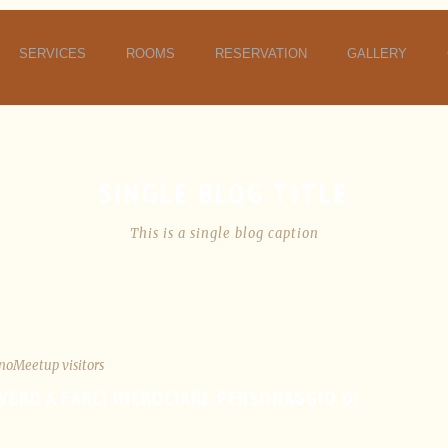
SERVICES
ROOMS
RESERVATION
GALLERY
SINGLE BLOG TITLE
This is a single blog caption
noMeetup visitors
VVERO A FARCI INCROCIARE PERSONAGGIO DI