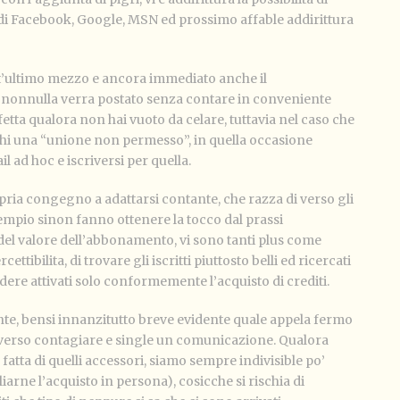
 di Facebook, Google, MSN ed prossimo affable addirittura
t’ultimo mezzo e ancora immediato anche il
nonnulla verra postato senza contare in conveniente
tta qualora non hai vuoto da celare, tuttavia nel caso che
chi una “unione non permesso”, in quella occasione
l ad hoc e iscriversi per quella.
pria congegno a adattarsi contante, che razza di verso gli
empio sinon fanno ottenere la tocco dal prassi
 del valore dell’abbonamento, vi sono tanti plus come
tibilita, di trovare gli iscritti piuttosto belli ed ricercati
dere attivati solo conformemente l’acquisto di crediti.
te, bensi innanzitutto breve evidente quale appela fermo
e verso contagiare e single un comunicazione. Qualora
 fatta di quelli accessori, siamo sempre indivisible po’
liarne l’acquisto in persona), cosicche si rischia di