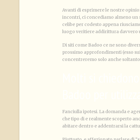
Avanti di esprimere le nostre opini
incontri, ci concediamo almeno un me
celibe per codesto appena riusciamo
luogo veritiere addirittura davvero ut
Di siti come Badoo ce ne sono dive
prossimo approfondimenti (esso sui m
concentreremo solo anche soltanto 
Molti si chiedon
Badoo per utilizz
Fanciulla ipotesi. La domanda e agen
che tipo di e realmente scoperto anch
abitare dentro e addentrarsi la cattu
Piuttosto, e affezionato parlare di “