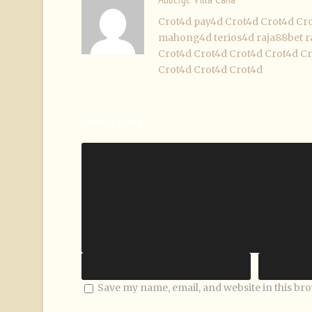
Crot4d
pay4d
Crot4d
Crot4d
Cr
mahong4d
terios4d
raja88bet
r
Crot4d
Crot4d
Crot4d
Crot4d
Cr
Crot4d
Crot4d
Crot4d
LEAVE A REPLY
Save my name, email, and website in this br