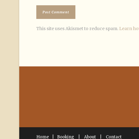
This site uses Akismet to reduce spam.
Learn ho
Home
|
Booking
|
About
|
Contact