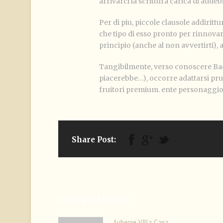
arrivarci la scrittura carica di addebi
Per di piu, piccole clausole addiritt
che tipo di esso pronto per rinnovar
principio (anche al non avvertirti),
Tangibilmente, verso conoscere Bado
piacerebbe…), occorre adattarsi pr
fruitori premium. ente personaggi
Share Post:
ABOUT POST AUTHOR
Auberge VIlla Cana