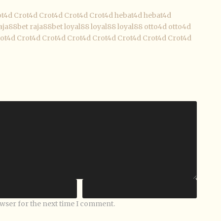
ot4d
Crot4d
Crot4d
Crot4d
Crot4d
hebat4d
hebat4d
aja88bet
raja88bet
loyal88
loyal88
loyal88
otto4d
otto4d
ot4d
Crot4d
Crot4d
Crot4d
Crot4d
Crot4d
Crot4d
Crot4d
owser for the next time I comment.