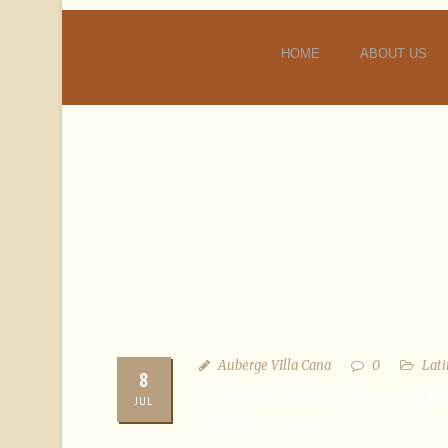
HOME
ABOUT US
Auberge VIlla Cana
0
Lati
8
E, SPECIALMENTE, RIESCE DA
JUL
INTERESSANTE