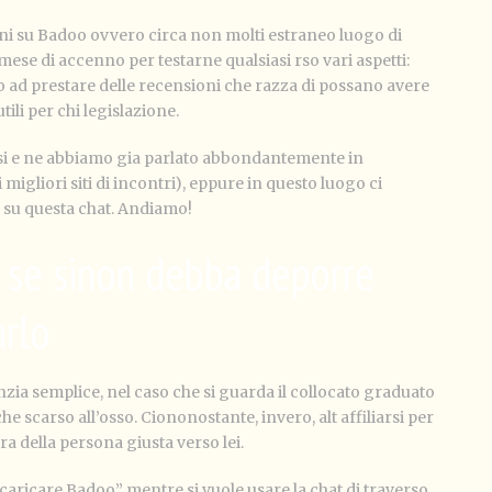
oni su Badoo ovvero circa non molti estraneo luogo di
se di accenno per testarne qualsiasi rso vari aspetti:
 ad prestare delle recensioni che razza di possano avere
ili per chi legislazione.
rsi e ne abbiamo gia parlato abbondantemente in
igliori siti di incontri), eppure in questo luogo ci
su questa chat. Andiamo!
o se sinon debba deporre
arlo
zia semplice, nel caso che si guarda il collocato graduato
e scarso all’osso. Ciononostante, invero, alt affiliarsi per
ra della persona giusta verso lei.
scaricare Badoo” mentre si vuole usare la chat di traverso