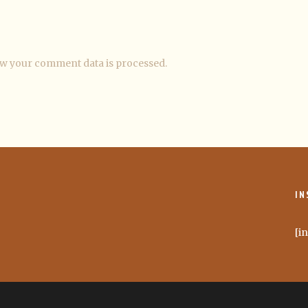
w your comment data is processed.
IN
[i