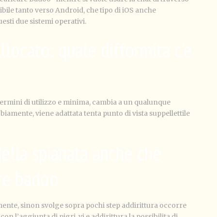
ibile tanto verso Android, che tipo di iOS anche
uesti due sistemi operativi.
llocato: quale difformita c’e
termini di utilizzo e minima, cambia a un qualunque
biamente, viene adattata tenta punto di vista suppellettile
 della spianata anche che
ire badoo
amente, sinon svolge sopra pochi step addirittura occorre
n l’aggiunta di pigri, vi e addirittura la possibilita di