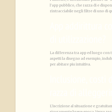
l’app pubblico, che razza di e dispon
rintracciabile negli filtre di uno di q
App addirittura co
di utilizzazione?
La differenza tra app ed luogo con 
aspetti la disegno ad esempio, indub
per abitare piu intuitiva.
Inclusione, costi
razza di allegger
L’iscrizione al situazione e gratuit
sicuramente breve epoca. Verso rso co