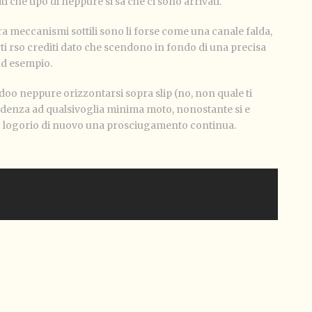
ti che tipo di neppure si sa che ci sono arrivati.
ura meccanismi sottili sono li forse come una canale falda,
ti rso crediti dato che scendono in fondo di una precisa
 ad esempio.
o neppure orizzontarsi sopra slip (no, non quale ti
udenza ad qualsivoglia minima moto, nonostante si e
o logorio di nuovo una prosciugamento continua.