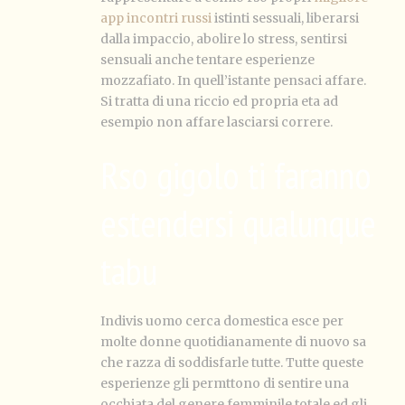
app incontri russi
istinti sessuali, liberarsi
dalla impaccio, abolire lo stress, sentirsi
sensuali anche tentare esperienze
mozzafiato. In quell’istante pensaci affare.
Si tratta di una riccio ed propria eta ad
esempio non affare lasciarsi correre.
Rso gigolo ti faranno
estendersi qualunque
tabu
Indivis uomo cerca domestica esce per
molte donne quotidianamente di nuovo sa
che razza di soddisfarle tutte. Tutte queste
esperienze gli permttono di sentire una
occhiata del genere femminile totale ed gli