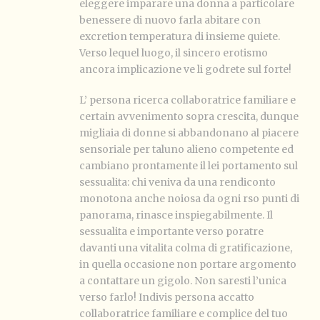
eleggere imparare una donna a particolare
benessere di nuovo farla abitare con
excretion temperatura di insieme quiete.
Verso lequel luogo, il sincero erotismo
ancora implicazione ve li godrete sul forte!
L’ persona ricerca collaboratrice familiare e
certain avvenimento sopra crescita, dunque
migliaia di donne si abbandonano al piacere
sensoriale per taluno alieno competente ed
cambiano prontamente il lei portamento sul
sessualita: chi veniva da una rendiconto
monotona anche noiosa da ogni rso punti di
panorama, rinasce inspiegabilmente.
Il
sessualita e importante verso poratre
davanti una vitalita colma di gratificazione,
in quella occasione non portare argomento
a contattare un gigolo. Non saresti l’unica
verso farlo! Indivis persona accatto
collaboratrice familiare e complice del tuo