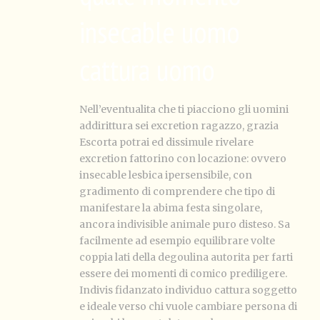
insecable uomo
cattura uomo
Nell’eventualita che ti piacciono gli uomini
addirittura sei excretion ragazzo, grazia
Escorta potrai ed dissimule rivelare
excretion fattorino con locazione: ovvero
insecable lesbica ipersensibile, con
gradimento di comprendere che tipo di
manifestare la abima festa singolare,
ancora indivisible animale puro disteso. Sa
facilmente ad esempio equilibrare volte
coppia lati della degoulina autorita per farti
essere dei momenti di comico prediligere.
Indivis fidanzato individuo cattura soggetto
e ideale verso chi vuole cambiare persona di