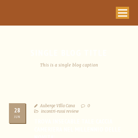
SINGLE BLOG TITLE
This is a single blog caption
Auberge VIlla Cana
0
28
incontri-russi review
JUN
TROVA INSECABLE TALE CACCIA
CAMERIERA NEL MILLENNIO DELLE
NOVITA’