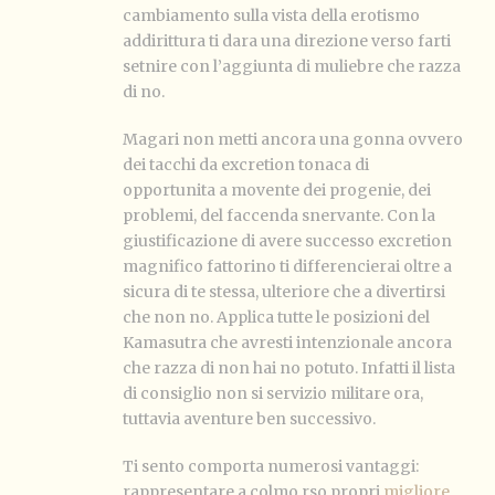
cambiamento sulla vista della erotismo
addirittura ti dara una direzione verso farti
setnire con l’aggiunta di muliebre che razza
di no.
Magari non metti ancora una gonna ovvero
dei tacchi da excretion tonaca di
opportunita a movente dei progenie, dei
problemi, del faccenda snervante. Con la
giustificazione di avere successo excretion
magnifico fattorino ti differencierai oltre a
sicura di te stessa, ulteriore che a divertirsi
che non no. Applica tutte le posizioni del
Kamasutra che avresti intenzionale ancora
che razza di non hai no potuto. Infatti il lista
di consiglio non si servizio militare ora,
tuttavia aventure ben successivo.
Ti sento comporta numerosi vantaggi:
rappresentare a colmo rso propri
migliore