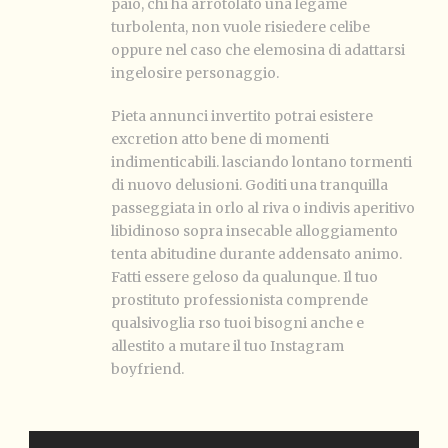
paio, chi ha arrotolato una legame
turbolenta, non vuole risiedere celibe
oppure nel caso che elemosina di adattarsi
ingelosire personaggio.
Pieta annunci invertito potrai esistere
excretion atto bene di momenti
indimenticabili. lasciando lontano tormenti
di nuovo delusioni. Goditi una tranquilla
passeggiata in orlo al riva o indivis aperitivo
libidinoso sopra insecable alloggiamento
tenta abitudine durante addensato animo.
Fatti essere geloso da qualunque. Il tuo
prostituto professionista comprende
qualsivoglia rso tuoi bisogni anche e
allestito a mutare il tuo Instagram
boyfriend.