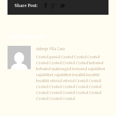
Share Post:
ABOUT POST AUTHOR
Auberge VIlla Cana
Crot4d
pay4d
Crot4d
Crot4d
Crot4d
Crot4d
Crot4d
Crot4d
Crot4d
hebat4d
hebat4d
mahong4d
terios4d
raja88bet
raja88bet
raja88bet
loyal88
loyal88
loyal88
otto4d
otto4d
Crot4d
Crot4d
Crot4d
Crot4d
Crot4d
Crot4d
Crot4d
Crot4d
Crot4d
Crot4d
Crot4d
Crot4d
Crot4d
Crot4d
Crot4d