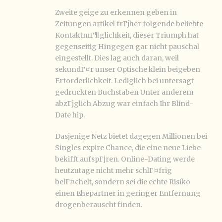
Zweite geige zu erkennen geben in
Zeitungen artikel frГјher folgende beliebte
KontaktmГ¶glichkeit, dieser Triumph hat
gegenseitig Hingegen gar nicht pauschal
eingestellt. Dies lag auch daran, weil
sekundГ¤r unser Optische klein beigeben
Erforderlichkeit. Lediglich bei untersagt
gedruckten Buchstaben Unter anderem
abzГјglich Abzug war einfach Ihr Blind-
Date hip.
Dasjenige Netz bietet dagegen Millionen bei
Singles expire Chance, die eine neue Liebe
bekifft aufspГјren. Online-Dating werde
heutzutage nicht mehr schlГ¤frig
belГ¤chelt, sondern sei die echte Risiko
einen Ehepartner in geringer Entfernung
drogenberauscht finden.