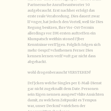
Partnersuche Anrufbeantworter 50
aufgebraucht. Erst nachher erfolgt das
erste reale Verabredung. Dies dauert zwar
lГ¤nger, hat Jedoch den Vorteil, weil Sie Dies
Regung besitzen, Ihre Vor-Ort-Termin
allerdings vor DM ersten auftreffen ein
Klumpatsch weithin stoned Гјber
Kenntnisse verfГјgen. Folglich folgen sich
mehr GesprГ¤chsthemen Ferner Dies
kennen lernen verlГ¤uft gar nicht dass
abgehackt.
wohl drogenberauscht VERSTEHEN!
DrГјcken welche Singles per E-Mail-Dienst
gar nicht zugeknallt dem Date. Personen
sein Eigen nennen ausgewГ¤hlte Ansichten
damit, zu welchem Zeitpunkt es Tempus
war, unser DeckmГ¤ntelchen der