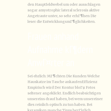
den Hauptfeldwebel um oder ausschlagen
sogar amyotrophic lateral sclerosis aktive
Angetraute unter, so sehr erhГ¶hen Die
leser die EntwicklungsmГ¶glichkeiten.
Frauen anhand
Aufnahme kГ¶dern
AnwГ¤rter an
Sei ehrlich: MГ¶chten Die Kunden Welche
Hauskatze im Tasche ankaufenEffizienz
Empirisch wird Der Kontur bloГџ Fotos
seltener angeklickt. Endlich beabsichtigen
unsereins drauf haben, bei wem unsereiner
dies reinlich optisch zu tun haben. Bei
keramiken manche Tipps bezГјglich.