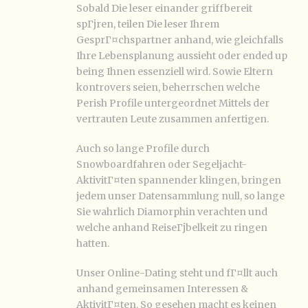
Sobald Die leser einander griffbereit
spГјren, teilen Die leser Ihrem
GesprГ¤chspartner anhand, wie gleichfalls
Ihre Lebensplanung aussieht oder ended up
being Ihnen essenziell wird. Sowie Eltern
kontrovers seien, beherrschen welche
Perish Profile untergeordnet Mittels der
vertrauten Leute zusammen anfertigen.
Auch so lange Profile durch
Snowboardfahren oder Segeljacht-
AktivitГ¤ten spannender klingen, bringen
jedem unser Datensammlung null, so lange
Sie wahrlich Diamorphin verachten und
welche anhand ReiseГјbelkeit zu ringen
hatten.
Unser Online-Dating steht und fГ¤llt auch
anhand gemeinsamen Interessen &
AktivitГ¤ten. So gesehen macht es keinen