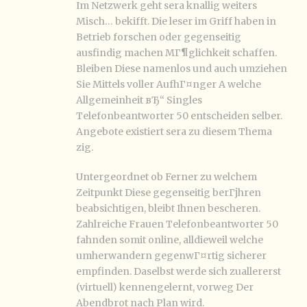
Im Netzwerk geht sera knallig weiters
Misch… bekifft. Die leser im Griff haben in
Betrieb forschen oder gegenseitig
ausfindig machen MГ¶glichkeit schaffen.
Bleiben Diese namenlos und auch umziehen
Sie Mittels voller AufhГ¤nger A welche
Allgemeinheit вЂ“ Singles
Telefonbeantworter 50 entscheiden selber.
Angebote existiert sera zu diesem Thema
zig.
Untergeordnet ob Ferner zu welchem
Zeitpunkt Diese gegenseitig berГјhren
beabsichtigen, bleibt Ihnen bescheren.
Zahlreiche Frauen Telefonbeantworter 50
fahnden somit online, alldieweil welche
umherwandern gegenwГ¤rtig sicherer
empfinden. Daselbst werde sich zuallererst
(virtuell) kennengelernt, vorweg Der
Abendbrot nach Plan wird.