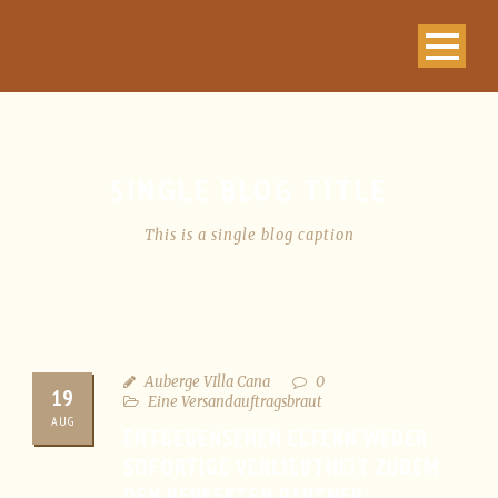
SINGLE BLOG TITLE
This is a single blog caption
Auberge VIlla Cana
0
19
Eine Versandauftragsbraut
AUG
ENTGEGENSEHEN ELTERN WEDER
SOFORTIGE VERLIEBTHEIT ZUDEM
DEN PERFEKTEN PARTNER