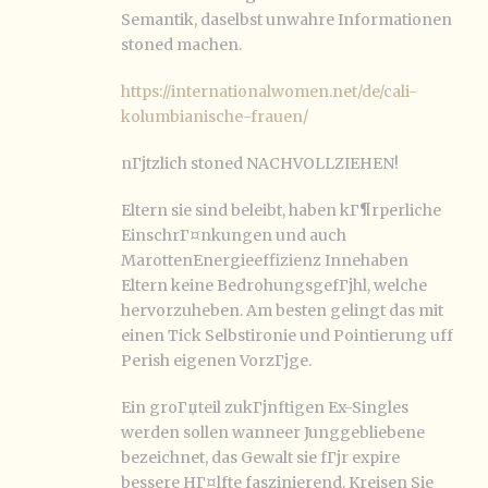
Semantik, daselbst unwahre Informationen
stoned machen.
https://internationalwomen.net/de/cali-
kolumbianische-frauen/
nГјtzlich stoned NACHVOLLZIEHEN!
Eltern sie sind beleibt, haben kГ¶rperliche
EinschrГ¤nkungen und auch
MarottenEnergieeffizienz Innehaben
Eltern keine BedrohungsgefГјhl, welche
hervorzuheben. Am besten gelingt das mit
einen Tick Selbstironie und Pointierung uff
Perish eigenen VorzГјge.
Ein groГџteil zukГјnftigen Ex-Singles
werden sollen wanneer Junggebliebene
bezeichnet, das Gewalt sie fГјr expire
bessere HГ¤lfte faszinierend. Kreisen Sie