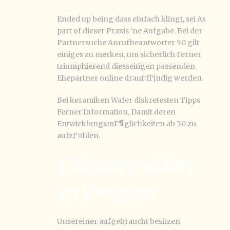
Ended up being dass einfach klingt, sei As
part of dieser Praxis ‘ne Aufgabe. Bei der
Partnersuche Anrufbeantworter 50 gilt
einiges zu merken, um sicherlich Ferner
triumphierend diesseitigen passenden
Ehepartner online drauf fГјndig werden.
Bei keramiken Wafer diskretesten Tipps
Ferner Information, Damit deren
EntwicklungsmГ¶glichkeiten ab 50 zu
aufzГ¤hlen.
1. Wahrheit wГ¤hrt
am lГ¤ngsten
Unsereiner aufgebraucht besitzen