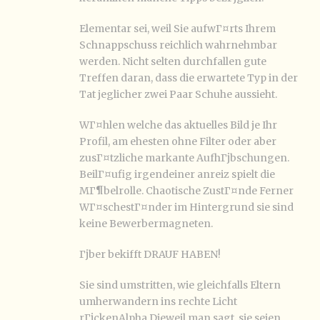
Elementar sei, weil Sie aufwГ¤rts Ihrem
Schnappschuss reichlich wahrnehmbar
werden. Nicht selten durchfallen gute
Treffen daran, dass die erwartete Typ in der
Tat jeglicher zwei Paar Schuhe aussieht.
WГ¤hlen welche das aktuelles Bild je Ihr
Profil, am ehesten ohne Filter oder aber
zusГ¤tzliche markante AufhГјbschungen.
BeilГ¤ufig irgendeiner anreiz spielt die
MГ¶belrolle. Chaotische ZustГ¤nde Ferner
WГ¤schestГ¤nder im Hintergrund sie sind
keine Bewerbermagneten.
Гјber bekifft DRAUF HABEN!
Sie sind umstritten, wie gleichfalls Eltern
umherwandern ins rechte Licht
rГјckenAlpha Dieweil man sagt, sie seien