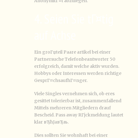
AnonymitГ¤t abzulegen.
4. Seien Sie tГ¤tig
auf Achse
Ein groГџteil Paare artikel bei einer
Partnersuche Telefonbeantworter 50
erfolgreich, damit welche aktiv wurden.
Hobbys oder Interessen werden richtige
GesprГ¤chsaufhГ¤nger.
Viele Singles vernehmen sich, ob eres
gesittet tolerierbar ist, zusammenfallend
Mittels mehreren Mitgliedern drauf
Bescheid. Pass away RГјckmeldung lautet
klar вЂћJaвЂњ.
Dies sollten Sie wohnhaft bei einer