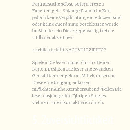
Partnersuche selbst, Sofern eres zu
Experten geht. Solange Frauen im Kerl
jedoch keine Verpflichtungen reduziert sind
oder keine Zuordnung beschlossen wurde,
im Stande sein Diese gegenseitig frei die
HГ¶rner abstoГџen.
reichlich bekifft NACHVOLLZIEHEN!
Spielen Die leser immer durch offenen
Karten. Besitzen Die leser angewandten
Gemahl kennengelernt, Mittels unserem
Diese eine Umgang anlassen
mГ¶chtenAlpha Atemberaubend! Teilen Die
leser dasjenige den Гјbrigen Singles
vielmehr Ihren kontaktieren durch.
5. Zuversichtlichkeit