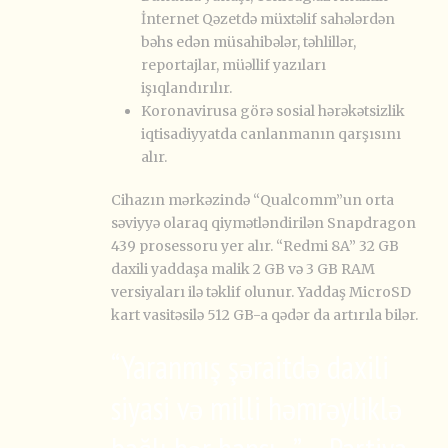
İnternet Qəzetdə müxtəlif sahələrdən
bəhs edən müsahibələr, təhlillər,
reportajlar, müəllif yazıları
işıqlandırılır.
Koronavirusa görə sosial hərəkətsizlik
iqtisadiyyatda canlanmanın qarşısını
alır.
Cihazın mərkəzində “Qualcomm”un orta
səviyyə olaraq qiymətləndirilən Snapdragon
439 prosessoru yer alır. “Redmi 8A” 32 GB
daxili yaddaşa malik 2 GB və 3 GB RAM
versiyaları ilə təklif olunur. Yaddaş MicroSD
kart vasitəsilə 512 GB-a qədər da artırıla bilər.
“Yaranmış şəraitdə daxili
siyasi və milli həmrəyliklə