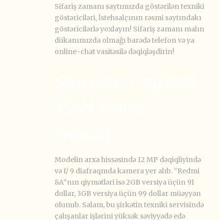
Sifariş zamanı saytımızda göstərilən texniki
göstəriciləri, İstehsalçının rəsmi saytındakı
göstəricilərlə yoxlayın! Sifariş zamanı malın
dükanımızda olmağı barədə telefon və ya
online-chat vasitəsilə dəqiqləşdirin!
saylı Gəncə regional
ASAN xidmət
mərkəzi
Modelin arxa hissəsində 12 MP dəqiqliyində
və f/ 9 diafraqmda kamera yer alıb. “Redmi
8A”nın qiymətləri isə 2GB versiya üçün 91
dollar, 3GB versiya üçün 99 dollar müəyyən
olunub. Salam, bu şirkətin texniki servisində
çalışanlar işlərini yüksək səviyyədə edə