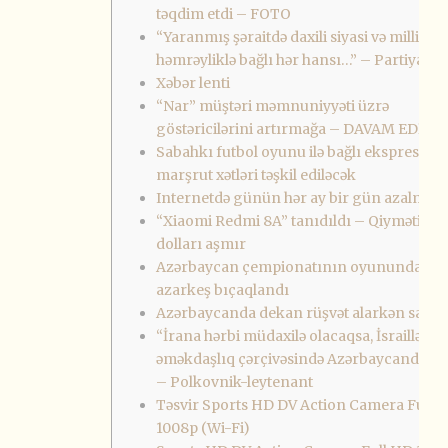
təqdim etdi – FOTO
“Yaranmış şəraitdə daxili siyasi və milli
həmrəyliklə bağlı hər hansı…” – Partiya səd
Xəbər lenti
“Nar” müştəri məmnuniyyəti üzrə
göstəricilərini artırmağa – DAVAM EDİR
Sabahkı futbol oyunu ilə bağlı ekspres
marşrut xətləri təşkil ediləcək
Internetdə günün hər ay bir gün azalmasi
“Xiaomi Redmi 8A” tanıdıldı – Qiyməti 100
dolları aşmır
Azərbaycan çempionatının oyunundan s
azarkeş bıçaqlandı
Azərbaycanda dekan rüşvət alarkən saxlan
“İrana hərbi müdaxilə olacaqsa, İsraillə hər
əməkdaşlıq çərçivəsində Azərbaycandan 
– Polkovnik-leytenant
Təsvir Sports HD DV Action Camera Full 
1008p (Wi-Fi)