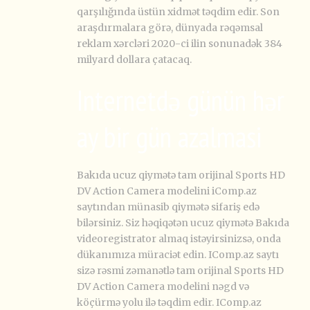
qarşılığında üstün xidmət təqdim edir. Son
araşdırmalara görə, dünyada rəqəmsal
reklam xərcləri 2020-ci ilin sonunadək 384
milyard dollara çatacaq.
Internetdə günün hər
ay bir gün azalmasi
Bakıda ucuz qiymətə tam orijinal Sports HD
DV Action Camera modelini iComp.az
saytından münasib qiymətə sifariş edə
bilərsiniz. Siz həqiqətən ucuz qiymətə Bakıda
videoregistrator almaq istəyirsinizsə, onda
dükanımıza müraciət edin. IComp.az saytı
sizə rəsmi zəmanətlə tam orijinal Sports HD
DV Action Camera modelini nəgd və
köçürmə yolu ilə təqdim edir. IComp.az