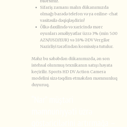
bilərsiniz.
Sifariş zamanı malın dükanımızda
olmağı barədə telefon və ya online-chat
vasitəsilə dəqiqləşdirin!
Ölkə daxilində və xaricində mərc
oyunları əməliyyatlar üzrə 3% (min 5.00
AZN/USD/EUR) və 18% ƏDV Vergilər
Nazirliyi tərəfindən komissiya tutulur.
Məhz bu səbəbdən dükanımızda, ən son
istehsal olunmuş texnikanın satışı həyata
keçirilir. Sports HD DV Action Camera
modelini sizə təqdim etməkdən məmnunluq
duyuruq.
“Nar” müştəri
məmnuniyyəti üzrə
göstəricilərini artırmağa –