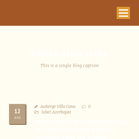
SINGLE BLOG TITLE
This is a single blog caption
Auberge VIlla Cana
0
12
1xbet Azerbajan
AUG
SPORTS HD DV ACTION CAMERA FULL
HD 1008P WI-FI UCUZ BAKI VƏ
AZƏRBAYCANDA ƏN SƏRFƏLI