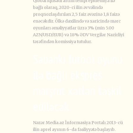
Qlobal iqtisadi artım tempi epidemiya ilə
bağlı olaraq, 2020-ci ilin əvvəlində
proqnozlaşdırılan 2,5 faiz əvəzinə 1,8 faizə
enəcəkdir. Ölkə daxilində və xaricində mərc
oyunları əməliyyatlar üzrə 3% (min 5.00
AZN/USD/EUR) və 18% ƏDV Vergilər Nazirliyi
tərəfindən komissiya tutulur.
Sabahkı futbol oyunu
ilə bağlı ekspres
marşrut xətləri təşkil
ediləcək
Nəzər Media.az İnformasiya Portalı 2013-cü
ilin aprel ayının 6-da fəaliyyətə başlayıb.