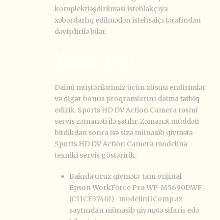
komplektləşdirilməsi istehlakçıya
xəbərdarlıq edilmədən istehsalçı tərəfindən
dəyişdirilə bilər.
Xəbər lenti
Daimi müştərilərimiz üçün xüsusi endirimlər
və digər bonus proqramlarını daima tətbiq
edirik. Sports HD DV Action Camera rəsmi
servis zəmanəti ilə satılır. Zəmanət müddəti
bitdikdən sonra isə sizə münasib qiymətə
Sports HD DV Action Camera modelinə
texniki servis göstəririk.
Bakıda ucuz qiymətə tam orijinal
Epson WorkForce Pro WF-M5690DWF
(C11CE37401) modelini iComp.az
saytından münasib qiymətə sifariş edə