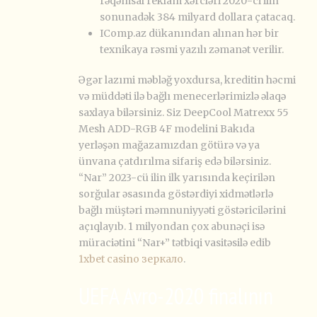
rəqəmsal reklam xərcləri 2020-ci ilin
sonunadək 384 milyard dollara çatacaq.
IComp.az dükanından alınan hər bir
texnikaya rəsmi yazılı zəmanət verilir.
Əgər lazımi məbləğ yoxdursa, kreditin həcmi
və müddəti ilə bağlı menecerlərimizlə əlaqə
saxlaya bilərsiniz. Siz DeepCool Matrexx 55
Mesh ADD-RGB 4F modelini Bakıda
yerləşən mağazamızdan götürə və ya
ünvana çatdırılma sifariş edə bilərsiniz.
“Nar” 2023-cü ilin ilk yarısında keçirilən
sorğular əsasında göstərdiyi xidmətlərlə
bağlı müştəri məmnuniyyəti göstəricilərini
açıqlayıb. 1 milyondan çox abunəçi isə
müraciətini “Nar+” tətbiqi vasitəsilə edib
1xbet casino зеркало
.
UEFA Avro-2020 finalının