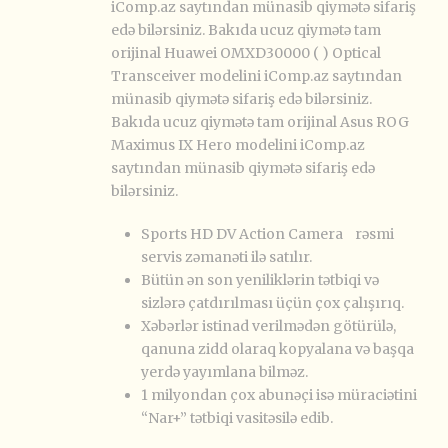
iComp.az saytından münasib qiymətə sifariş
edə bilərsiniz. Bakıda ucuz qiymətə tam
orijinal Huawei OMXD30000 ( ) Optical
Transceiver modelini iComp.az saytından
münasib qiymətə sifariş edə bilərsiniz.
Bakıda ucuz qiymətə tam orijinal Asus ROG
Maximus IX Hero modelini iComp.az
saytından münasib qiymətə sifariş edə
bilərsiniz.
Sports HD DV Action Camera rəsmi
servis zəmanəti ilə satılır.
Bütün ən son yeniliklərin tətbiqi və
sizlərə çatdırılması üçün çox çalışırıq.
Xəbərlər istinad verilmədən götürülə,
qanuna zidd olaraq kopyalana və başqa
yerdə yayımlana bilməz.
1 milyondan çox abunəçi isə müraciətini
“Nar+” tətbiqi vasitəsilə edib.