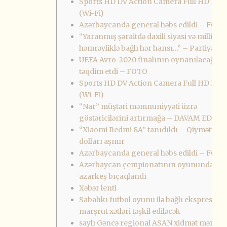
Sports HD DV Action Camera Full HD 100
(Wi-Fi)
Azərbaycanda general həbs edildi – FOTO
“Yaranmış şəraitdə daxili siyasi və milli
həmrəyliklə bağlı hər hansı…” – Partiya səd
UEFA Avro-2020 finalının oynanılacağı t
təqdim etdi – FOTO
Sports HD DV Action Camera Full HD 100
(Wi-Fi)
“Nar” müştəri məmnuniyyəti üzrə
göstəricilərini artırmağa – DAVAM EDİR
“Xiaomi Redmi 8A” tanıdıldı – Qiyməti 100
dolları aşmır
Azərbaycanda general həbs edildi – FOTO
Azərbaycan çempionatının oyunundan s
azarkeş bıçaqlandı
Xəbər lenti
Sabahkı futbol oyunu ilə bağlı ekspres
marşrut xətləri təşkil ediləcək
saylı Gəncə regional ASAN xidmət mərkəz