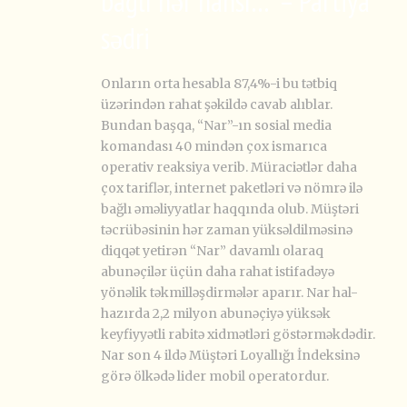
bağlı hər hansı…” – Partiya
sədri
Onların orta hesabla 87,4%-i bu tətbiq
üzərindən rahat şəkildə cavab alıblar.
Bundan başqa, “Nar”-ın sosial media
komandası 40 mindən çox ismarıca
operativ reaksiya verib. Müraciətlər daha
çox tariflər, internet paketləri və nömrə ilə
bağlı əməliyyatlar haqqında olub. Müştəri
təcrübəsinin hər zaman yüksəldilməsinə
diqqət yetirən “Nar” davamlı olaraq
abunəçilər üçün daha rahat istifadəyə
yönəlik təkmilləşdirmələr aparır. Nar hal-
hazırda 2,2 milyon abunəçiyə yüksək
keyfiyyətli rabitə xidmətləri göstərməkdədir.
Nar son 4 ildə Müştəri Loyallığı İndeksinə
görə ölkədə lider mobil operatordur.