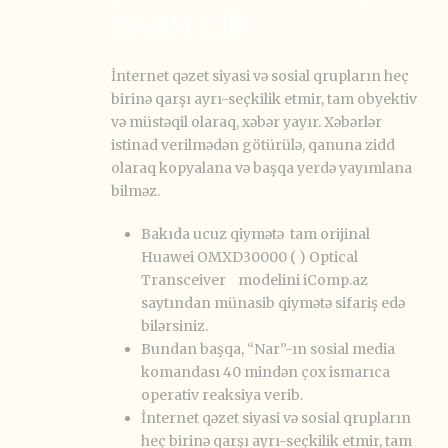
DAVAM EDİR
İnternet qəzet siyasi və sosial qrupların heç
birinə qarşı ayrı-seçkilik etmir, tam obyektiv
və müstəqil olaraq, xəbər yayır. Xəbərlər
istinad verilmədən götürülə, qanuna zidd
olaraq kopyalana və başqa yerdə yayımlana
bilməz.
Bakıda ucuz qiymətə tam orijinal
Huawei OMXD30000 ( ) Optical
Transceiver modelini iComp.az
saytından münasib qiymətə sifariş edə
bilərsiniz.
Bundan başqa, “Nar”-ın sosial media
komandası 40 mindən çox ismarıca
operativ reaksiya verib.
İnternet qəzet siyasi və sosial qrupların
heç birinə qarşı ayrı-seçkilik etmir, tam