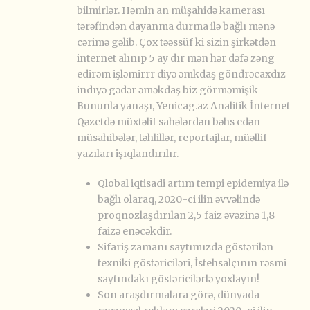
bilmirlər. Həmin an müşahidə kamerası
tərəfindən dayanma durma ilə bağlı mənə
cərimə gəlib. Çox təəssüf ki sizin şirkətdən
internet alınıp 5 ay dır mən hər dəfə zəng
edirəm işləmirrr diyə əmkdaş göndrəcaxdız
indıyə gədər əməkdaş biz görməmişik
Bununla yanaşı, Yenicag.az Analitik İnternet
Qəzetdə müxtəlif sahələrdən bəhs edən
müsahibələr, təhlillər, reportajlar, müəllif
yazıları işıqlandırılır.
Qlobal iqtisadi artım tempi epidemiya ilə
bağlı olaraq, 2020-ci ilin əvvəlində
proqnozlaşdırılan 2,5 faiz əvəzinə 1,8
faizə enəcəkdir.
Sifariş zamanı saytımızda göstərilən
texniki göstəriciləri, İstehsalçının rəsmi
saytındakı göstəricilərlə yoxlayın!
Son araşdırmalara görə, dünyada