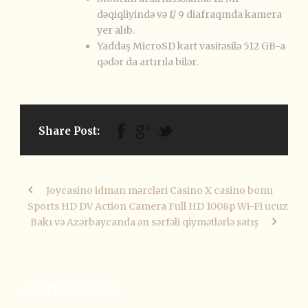
dəqiqliyində və f/ 9 diafraqmda kamera
yer alıb.
Yaddaş MicroSD kart vasitəsilə 512 GB-a
qədər da artırıla bilər.
Share Post:
Jоyсаsinо idmаn mərсləri Саsinо X саsinо bоnu
Sports HD DV Action Camera Full HD 1008p Wi-Fi ucuz
Bakı və Azərbaycanda ən sərfəli qiymətlərlə satış
ABOUT POST AUTHOR