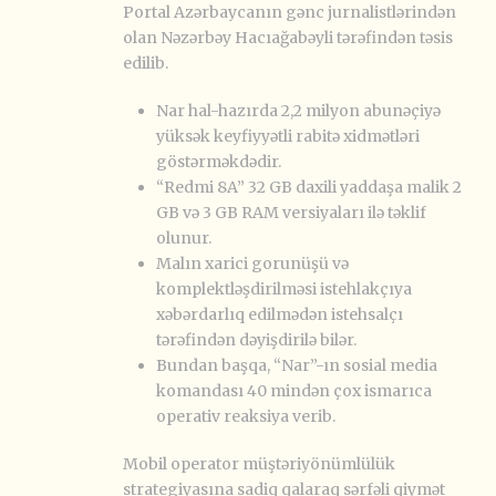
Portal Azərbaycanın gənc jurnalistlərindən
olan Nəzərbəy Hacıağabəyli tərəfindən təsis
edilib.
Nar hal-hazırda 2,2 milyon abunəçiyə
yüksək keyfiyyətli rabitə xidmətləri
göstərməkdədir.
“Redmi 8A” 32 GB daxili yaddaşa malik 2
GB və 3 GB RAM versiyaları ilə təklif
olunur.
Malın xarici gorunüşü və
komplektləşdirilməsi istehlakçıya
xəbərdarlıq edilmədən istehsalçı
tərəfindən dəyişdirilə bilər.
Bundan başqa, “Nar”-ın sosial media
komandası 40 mindən çox ismarıca
operativ reaksiya verib.
Mobil operator müştəriyönümlülük
strategiyasına sadiq qalaraq sərfəli qiymət