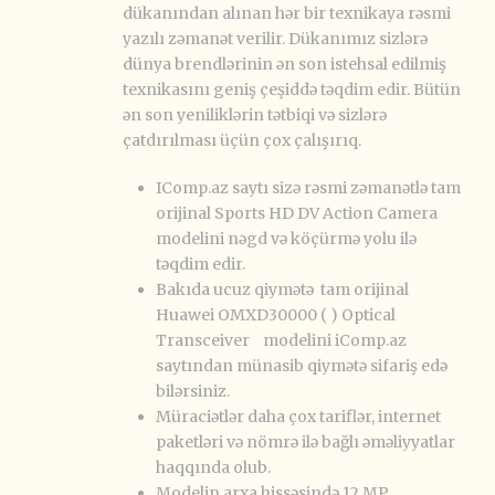
dükanından alınan hər bir texnikaya rəsmi
yazılı zəmanət verilir. Dükanımız sizlərə
dünya brendlərinin ən son istehsal edilmiş
texnikasını geniş çeşiddə təqdim edir. Bütün
ən son yeniliklərin tətbiqi və sizlərə
çatdırılması üçün çox çalışırıq.
IComp.az saytı sizə rəsmi zəmanətlə tam
orijinal Sports HD DV Action Camera
modelini nəgd və köçürmə yolu ilə
təqdim edir.
Bakıda ucuz qiymətə tam orijinal
Huawei OMXD30000 ( ) Optical
Transceiver modelini iComp.az
saytından münasib qiymətə sifariş edə
bilərsiniz.
Müraciətlər daha çox tariflər, internet
paketləri və nömrə ilə bağlı əməliyyatlar
haqqında olub.
Modelin arxa hissəsində 12 MP