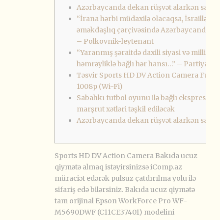
Azərbaycanda dekan rüşvət alarkən saxlan
“İrana hərbi müdaxilə olacaqsa, İsraillə hər
əməkdaşlıq çərçivəsində Azərbaycandan 
– Polkovnik-leytenant
“Yaranmış şəraitdə daxili siyasi və milli
həmrəyliklə bağlı hər hansı…” – Partiya səd
Təsvir Sports HD DV Action Camera Full 
1008p (Wi-Fi)
Sabahkı futbol oyunu ilə bağlı ekspres
marşrut xətləri təşkil ediləcək
Azərbaycanda dekan rüşvət alarkən saxlan
Sports HD DV Action Camera Bakıda ucuz
qiymətə almaq istəyirsinizsə iComp.az
müraciət edərək pulsuz çatdırılma yolu ilə
sifariş edə bilərsiniz. Bakıda ucuz qiymətə
tam orijinal Epson WorkForce Pro WF-
M5690DWF (C11CE37401) modelini