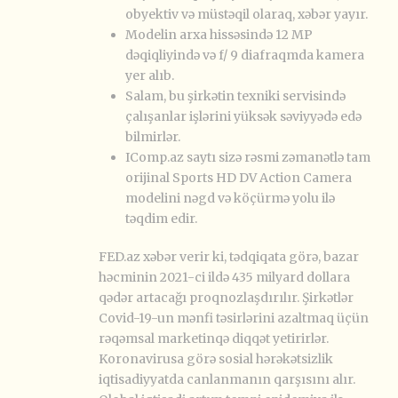
obyektiv və müstəqil olaraq, xəbər yayır.
Modelin arxa hissəsində 12 MP
dəqiqliyində və f/ 9 diafraqmda kamera
yer alıb.
Salam, bu şirkətin texniki servisində
çalışanlar işlərini yüksək səviyyədə edə
bilmirlər.
IComp.az saytı sizə rəsmi zəmanətlə tam
orijinal Sports HD DV Action Camera
modelini nəgd və köçürmə yolu ilə
təqdim edir.
FED.az xəbər verir ki, tədqiqata görə, bazar
həcminin 2021-ci ildə 435 milyard dollara
qədər artacağı proqnozlaşdırılır. Şirkətlər
Covid-19-un mənfi təsirlərini azaltmaq üçün
rəqəmsal marketinqə diqqət yetirirlər.
Koronavirusa görə sosial hərəkətsizlik
iqtisadiyyatda canlanmanın qarşısını alır.