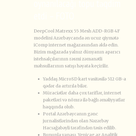
oynanılacağı topu təqdim
etdi – FOTO
DeepCool Matrexx 55 Mesh ADD-RGB 4F
modelini Azərbaycanda ən ucuz qiymətə
iComp internet mağazasından əldə edin.
Bizim mağazada yalnız dünyanın aparıcı
istehsalçılarının rəsmi zəmanətli
məhsullarının satışı həyata keçirilir.
Yaddaş MicroSD kart vasitəsilə 512 GB-a
qədər da artırıla bilər.
Müraciətlər daha çox tariflər, internet
paketləri və nömrə ilə bağlı əməliyyatlar
haqqında olub.
Portal Azərbaycanın gənc
jurnalistlərindən olan Nəzərbəy
Hacıağabəyli tərəfindən təsis edilib.
Bununla yanaşı, Yenicag.az Analitik