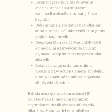
Bizim mağazada yalnız dünyanın
aparıcı istehsalçılarının rəsmi
zəmanətli məhsullarının satışı həyata
keçirilir.
Dükanımız sizlərə dünya brendlərinin
ən son istehsal edilmiş texnikasını geniş
çeşiddə təqdim edir.
DeepCool Matrexx 55 Mesh ADD-RGB
4F modelini Azərbaycanda ən ucuz
qiymətə iComp internet mağazasından
əldə edin.
Bakıda ucuz qiymətə tam orijinal
Sports HD DV Action Camera modelini
iComp.az saytından münasib qiymətə
sifariş edə bilərsiniz.
Bakıda ucuz qiymətə tam orijinal HP
533FLR-T ( B21) modelini iComp.az
saytından münasib qiymətə sifariş edə
bilərsiniz. Malın xarici gorunüşü və