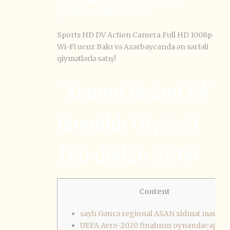
QIYMƏTLƏRLƏ SATIŞ
Sports HD DV Action Camera Full HD 1008p
Wi-Fi ucuz Bakı və Azərbaycanda ən sərfəli
qiymətlərlə satış!
“Xiaomi Redmi 8A”
tanıdıldı Qiyməti
100 dolları aşmır
Content
saylı Gəncə regional ASAN xidmət mərkəz
UEFA Avro-2020 finalının oynanılacağı t