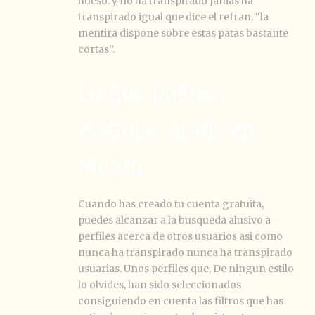
hueso. y no ha transpirado Jamas ha
transpirado igual que dice el refran, “la
mentira dispone sobre estas patas bastante
cortas”.
Lo que puedes
elaborar gratis en
Meetic
Cuando has creado tu cuenta gratuita,
puedes alcanzar a la busqueda alusivo a
perfiles acerca de otros usuarios asi­ como
nunca ha transpirado nunca ha transpirado
usuarias. Unos perfiles que, De ningun estilo
lo olvides, han sido seleccionados
consiguiendo en cuenta las filtros que has