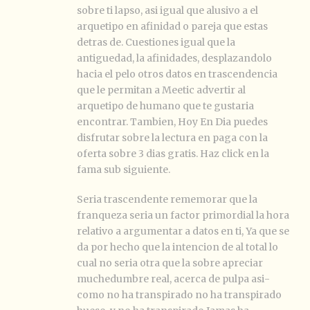
sobre ti lapso, asi igual que alusivo a el
arquetipo en afinidad o pareja que estas
detras de.
Cuestiones igual que la
antiguedad, la afinidades, desplazandolo
hacia el pelo otros datos en trascendencia
que le permitan a Meetic advertir al
arquetipo de humano que te gustaria
encontrar. Tambien, Hoy En Dia puedes
disfrutar sobre la lectura en paga con la
oferta sobre 3 dias gratis. Haz click en la
fama sub siguiente.
Seria trascendente rememorar que la
franqueza seria un factor primordial la hora
relativo a argumentar a datos en ti, Ya que se
da por hecho que la intencion de al total lo
cual no seria otra que la sobre apreciar
muchedumbre real, acerca de pulpa asi­
como no ha transpirado no ha transpirado