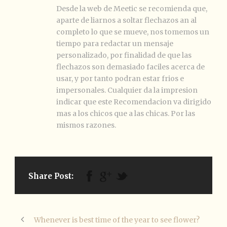
Desde la web de Meetic se recomienda que,
aparte de liarnos a soltar flechazos an al
completo lo que se mueve, nos tomemos un
tiempo para redactar un mensaje
personalizado, por finalidad de que las
flechazos son demasiado faciles acerca de
usar, y por tanto podran estar frios e
impersonales. Cualquier da la impresion
indicar que este Recomendacion va dirigido
mas a los chicos que a las chicas. Por las
mismos razones.
Share Post:
Whenever is best time of the year to see flower?