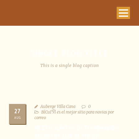
SINGLE BLOG TITLE
This is a single blog caption
Auberge VIlla Cana
0
27
ВїCuГЎl es el mejor sitio para novias por
AUG
correo
MEETIC GRATIS: DETERMINADOS
SECRETOS CON EL FIN DE